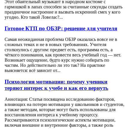
Этот обаятельный музыкант в народном костюме с
гармошкой в лапах способен за считанные секунды создать
праздничное настроение и вызвать искренний смех у кого
угодно. Кто такой Ловелас?...
Готовое КТП по ОБЗР: решение для учителя
Самая неожиданная проблема ОБЗР оказалась вовсе не в
сложных темах и не в новых требованиях. Учителя
столкнулись с другим: предмет есть, программа есть, а
чёткого понимания, как провести весь учебный год — нет.
Возникает ощущение, будто курс нужно собирать по
частям. Но действительно ли это так? На практике
выясняется: всё зависит от...
Психология мотивации: почему ученики
теряют интерес к учебе и как его вернуть
Аннотация: Статья посвящена исследованию факторов,
влияющих на потерю мотивации у школьников и студентов,
а также методам, которые могут быть использованы для
восстановления интереса к учебному процессу.
Рассматриваются психологические аспекты мотивации,
включая внешние и внутренние факторы, а также роль