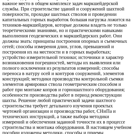
важное место в общем комплексе задач маркшейдерской
службы. При строительстве зданий и сооружений шахтной
поверхности, проходке шахтных стволов и проведении
капитальных горных выработок большая нагрузка ложится на
техников-маркшейдеров, которые должны владеть не только
теоретическими знаниями, но и практическими навыками
выполнения геодезических и маркшейдерских работ. Они
должны знать: принципы построения опорных и съемочных
сетей; способы измерения длин, углов, превышений и
построения их на местности и в горных выработках;
устройство измерительной техники; источники и характер
возникновения погрешностей, методы их выявления или
полного исключения из результатов измерений; способы
переноса в натуру осей и контуров сооружений, элементов
конструкций; методики производства контрольной съемки
элементов армировки ствола геометрическим способом и
работ при монтаже копров и горношахтного оборудования;
особенности производства работ в период реконструкции
шахты. Решение любой практической задачи шахтного
строительства требует детального изучения проектых
чертежей организации и производства работ, СНиПа и
технических инструкций, а также выбора методики
измерений и обеспечения заданной точности их в процессе
строительства и монтажа оборудования. В настоящем учебном
пособии изложены методики, способы и приемы