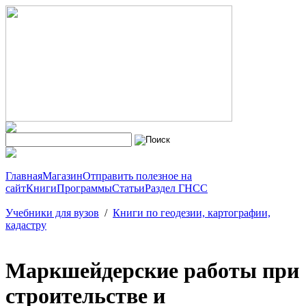
Главная
Магазин
Отправить полезное на
сайт
Книги
Программы
Статьи
Раздел ГНСС
Учебники для вузов
/
Книги по геодезии, картографии,
кадастру
Маркшейдерские работы при
строительстве и