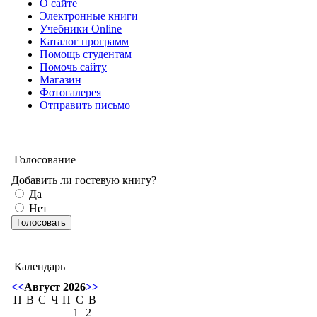
О сайте
Электронные книги
Учебники Online
Каталог программ
Помощь студентам
Помочь сайту
Магазин
Фотогалерея
Отправить письмо
Голосование
Добавить ли гостевую книгу?
Да
Нет
Календарь
<<
Август 2026
>>
П
В
С
Ч
П
С
В
1
2