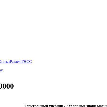
Статьи
Раздел ГНСС
ру
0000
Электронный учебник - "Условные знаки масшт