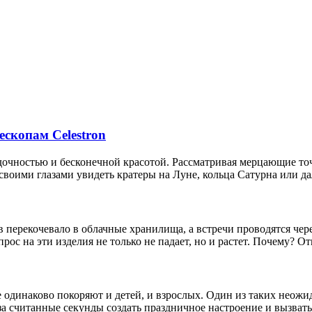
ескопам Celestron
адочностью и бесконечной красотой. Рассматривая мерцающие то
 своими глазами увидеть кратеры на Луне, кольца Сатурна или да
 перекочевало в облачные хранилища, а встречи проводятся чере
рос на эти изделия не только не падает, но и растет. Почему? От
 одинаково покоряют и детей, и взрослых. Один из таких неож
а считанные секунды создать праздничное настроение и вызвать 