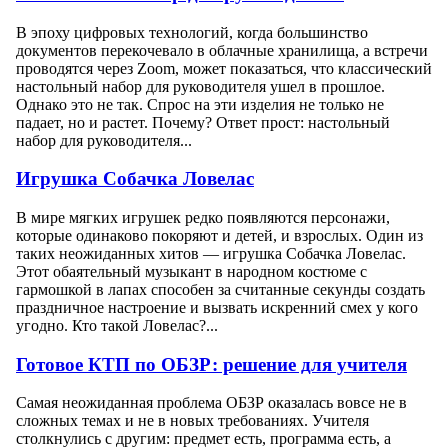
В эпоху цифровых технологий, когда большинство
документов перекочевало в облачные хранилища, а встречи
проводятся через Zoom, может показаться, что классический
настольный набор для руководителя ушел в прошлое.
Однако это не так. Спрос на эти изделия не только не
падает, но и растет. Почему? Ответ прост: настольный
набор для руководителя...
Игрушка Собачка Ловелас
В мире мягких игрушек редко появляются персонажи,
которые одинаково покоряют и детей, и взрослых. Один из
таких неожиданных хитов — игрушка Собачка Ловелас.
Этот обаятельный музыкант в народном костюме с
гармошкой в лапах способен за считанные секунды создать
праздничное настроение и вызвать искренний смех у кого
угодно. Кто такой Ловелас?...
Готовое КТП по ОБЗР: решение для учителя
Самая неожиданная проблема ОБЗР оказалась вовсе не в
сложных темах и не в новых требованиях. Учителя
столкнулись с другим: предмет есть, программа есть, а