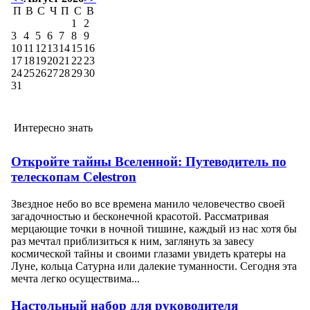
П
В
С
Ч
П
С
В
1
2
3
4
5
6
7
8
9
10
11
12
13
14
15
16
17
18
19
20
21
22
23
24
25
26
27
28
29
30
31
Интересно знать
Откройте тайны Вселенной: Путеводитель по
телескопам Celestron
Звездное небо во все времена манило человечество своей
загадочностью и бесконечной красотой. Рассматривая
мерцающие точки в ночной тишине, каждый из нас хотя бы
раз мечтал приблизиться к ним, заглянуть за завесу
космической тайны и своими глазами увидеть кратеры на
Луне, кольца Сатурна или далекие туманности. Сегодня эта
мечта легко осуществима...
Настольный набор для руководителя