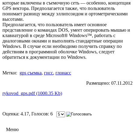
которые включены в съемочную сеть — особенно, концепция
GPS вектора. Предполагается также, что пользователь
понимает разницу между эллипсоидом и ортометрическими
высотами.
Предполагается, что пользователь имеет основное
представление о командах DOS, умеет оперировать мышью и
клавиатурой в среде Microsoft® Windows™, работать с
диалоговыми окнами и выполнять стандартные операции
Windows. В случае если необходимо получить справку по
действиям в программной оболочке Windows, следует
обратиться к документации по Windows.
Метки:
gps съемка
,
гнсс
,
глонасс
Размещено: 07.11.2012
rykovod_gps.pdf (1000.35 Kb)
Оценка: 4.17, Голосов: 6
Меню