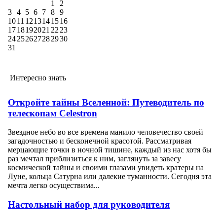
1
2
3
4
5
6
7
8
9
10
11
12
13
14
15
16
17
18
19
20
21
22
23
24
25
26
27
28
29
30
31
Интересно знать
Откройте тайны Вселенной: Путеводитель по
телескопам Celestron
Звездное небо во все времена манило человечество своей
загадочностью и бесконечной красотой. Рассматривая
мерцающие точки в ночной тишине, каждый из нас хотя бы
раз мечтал приблизиться к ним, заглянуть за завесу
космической тайны и своими глазами увидеть кратеры на
Луне, кольца Сатурна или далекие туманности. Сегодня эта
мечта легко осуществима...
Настольный набор для руководителя