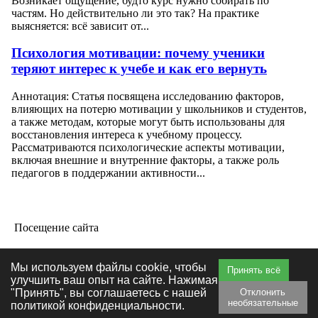
Возникает ощущение, будто курс нужно собирать по
частям. Но действительно ли это так? На практике
выясняется: всё зависит от...
Психология мотивации: почему ученики
теряют интерес к учебе и как его вернуть
Аннотация: Статья посвящена исследованию факторов,
влияющих на потерю мотивации у школьников и студентов,
а также методам, которые могут быть использованы для
восстановления интереса к учебному процессу.
Рассматриваются психологические аспекты мотивации,
включая внешние и внутренние факторы, а также роль
педагогов в поддержании активности...
Посещение сайта
Мы используем файлы cookie, чтобы
Принять всё
улучшить ваш опыт на сайте. Нажимая
"Принять", вы соглашаетесь с нашей
Отклонить
необязательные
политикой конфиденциальности.
Главная
|
О сайте
|
Книги
|
Ваши объявления