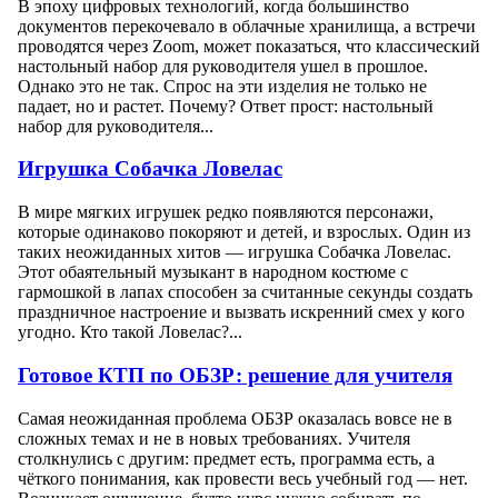
В эпоху цифровых технологий, когда большинство
документов перекочевало в облачные хранилища, а встречи
проводятся через Zoom, может показаться, что классический
настольный набор для руководителя ушел в прошлое.
Однако это не так. Спрос на эти изделия не только не
падает, но и растет. Почему? Ответ прост: настольный
набор для руководителя...
Игрушка Собачка Ловелас
В мире мягких игрушек редко появляются персонажи,
которые одинаково покоряют и детей, и взрослых. Один из
таких неожиданных хитов — игрушка Собачка Ловелас.
Этот обаятельный музыкант в народном костюме с
гармошкой в лапах способен за считанные секунды создать
праздничное настроение и вызвать искренний смех у кого
угодно. Кто такой Ловелас?...
Готовое КТП по ОБЗР: решение для учителя
Самая неожиданная проблема ОБЗР оказалась вовсе не в
сложных темах и не в новых требованиях. Учителя
столкнулись с другим: предмет есть, программа есть, а
чёткого понимания, как провести весь учебный год — нет.