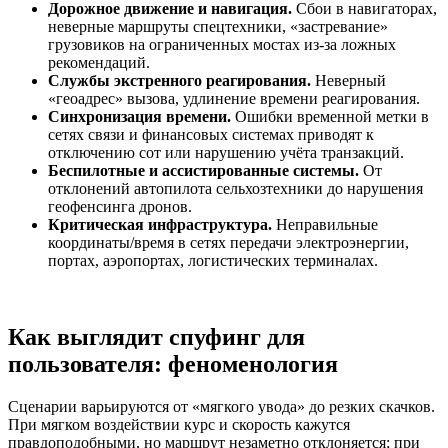
Дорожное движение и навигация.
Сбои в навигаторах,
неверные маршруты спецтехники, «застревание»
грузовиков на ограниченных мостах из‑за ложных
рекомендаций.
Службы экстренного реагирования.
Неверный
«геоадрес» вызова, удлинение времени реагирования.
Синхронизация времени.
Ошибки временной метки в
сетях связи и финансовых системах приводят к
отключению сот или нарушению учёта транзакций.
Беспилотные и ассистированные системы.
От
отклонений автопилота сельхозтехники до нарушения
геофенсинга дронов.
Критическая инфраструктура.
Неправильные
координаты/время в сетях передачи электроэнергии,
портах, аэропортах, логистических терминалах.
Как выглядит спуфинг для
пользователя: феноменология
Сценарии варьируются от «мягкого увода» до резких скачков.
При мягком воздействии курс и скорость кажутся
правдоподобными, но маршрут незаметно отклоняется; при