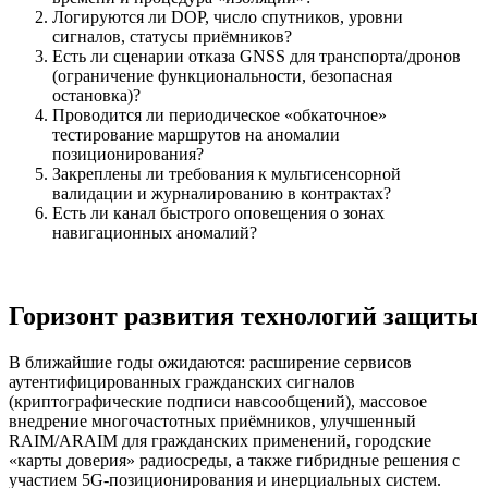
Логируются ли DOP, число спутников, уровни
сигналов, статусы приёмников?
Есть ли сценарии отказа GNSS для транспорта/дронов
(ограничение функциональности, безопасная
остановка)?
Проводится ли периодическое «обкаточное»
тестирование маршрутов на аномалии
позиционирования?
Закреплены ли требования к мультисенсорной
валидации и журналированию в контрактах?
Есть ли канал быстрого оповещения о зонах
навигационных аномалий?
Горизонт развития технологий защиты
В ближайшие годы ожидаются: расширение сервисов
аутентифицированных гражданских сигналов
(криптографические подписи навсообщений), массовое
внедрение многочастотных приёмников, улучшенный
RAIM/ARAIM для гражданских применений, городские
«карты доверия» радиосреды, а также гибридные решения с
участием 5G‑позиционирования и инерциальных систем.