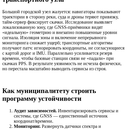
Большой городской узел жалуется: навигаторы показывают
траектории в сторону реки, суда и дроны теряют привязку,
тайм‑сервер фиксирует скачки. Исследование выявляет
локализованную зону, где GNSS‑приёмники видят
«идеальную» геометрию и внезапно повышенные уровни
сигнала. Изоляция зоны и включение непрерывного
мониторинга снижает ущерб; транспортные алгоритмы
получают патч: игнорировать координаты, не согласующиеся
с картой дорог и IMU. Параллельно усиливается резерв
времени, чтобы базовые станции связи не «падали» при
скачках PPS. В результате уязвимость не исчезла физически,
но перестала масштабно выводить сервисы из строя.
Как муниципалитету строить
программу устойчивости
Аудит зависимостей.
Инвентаризировать сервисы и
системы, где GNSS — единственный источник
координат/времени.
Мониторинг.
Развернуть датчики спектра и