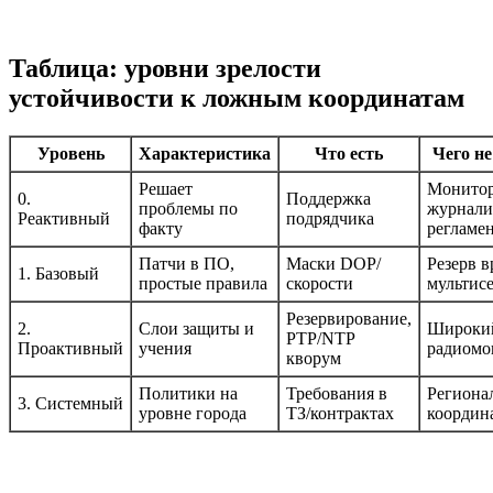
Таблица: уровни зрелости
устойчивости к ложным координатам
Уровень
Характеристика
Что есть
Чего не
Решает
Монитор
0.
Поддержка
проблемы по
журнали
Реактивный
подрядчика
факту
регламе
Патчи в ПО,
Маски DOP/
Резерв в
1. Базовый
простые правила
скорости
мультис
Резервирование,
2.
Слои защиты и
Широки
PTP/NTP
Проактивный
учения
радиомо
кворум
Политики на
Требования в
Региона
3. Системный
уровне города
ТЗ/контрактах
координ