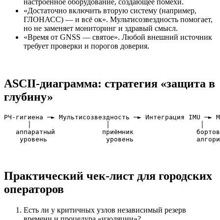
настроенное оборудование, создающее помехи.
«Достаточно включить вторую систему (например,
ГЛОНАСС) — и всё ок». Мультисозвездность помогает,
но не заменяет мониторинг и здравый смысл.
«Время от GNSS — святое». Любой внешний источник
требует проверки и порогов доверия.
ASCII‑диаграмма: стратегия «защита в
глубину»
РЧ‑гигиена ─► Мультисозвездность ─► Интеграция IMU ─► М
      │                   │                       │    
   аппаратный            приёмник                бортов
Практический чек‑лист для городских
операторов
Есть ли у критичных узлов независимый резерв
времени и процедура «изоляции»?