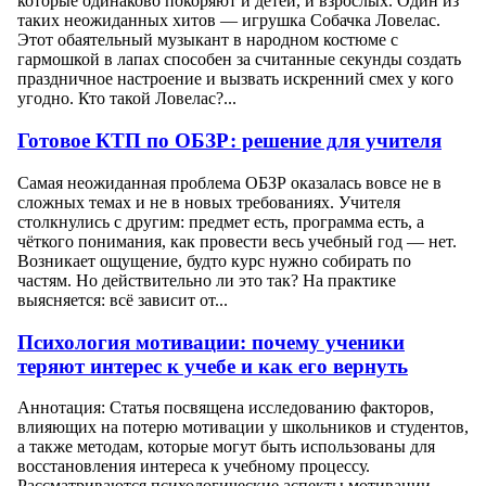
которые одинаково покоряют и детей, и взрослых. Один из
таких неожиданных хитов — игрушка Собачка Ловелас.
Этот обаятельный музыкант в народном костюме с
гармошкой в лапах способен за считанные секунды создать
праздничное настроение и вызвать искренний смех у кого
угодно. Кто такой Ловелас?...
Готовое КТП по ОБЗР: решение для учителя
Самая неожиданная проблема ОБЗР оказалась вовсе не в
сложных темах и не в новых требованиях. Учителя
столкнулись с другим: предмет есть, программа есть, а
чёткого понимания, как провести весь учебный год — нет.
Возникает ощущение, будто курс нужно собирать по
частям. Но действительно ли это так? На практике
выясняется: всё зависит от...
Психология мотивации: почему ученики
теряют интерес к учебе и как его вернуть
Аннотация: Статья посвящена исследованию факторов,
влияющих на потерю мотивации у школьников и студентов,
а также методам, которые могут быть использованы для
восстановления интереса к учебному процессу.
Рассматриваются психологические аспекты мотивации,