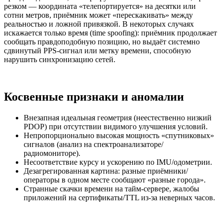
резком — координата «телепортируется» на десятки или
сотни метров, приёмник может «перескакивать» между
реальностью и ложной привязкой. В некоторых случаях
искажается только время (time spoofing): приёмник продолжает
сообщать правдоподобную позицию, но выдаёт системно
сдвинутый PPS‑сигнал или метку времени, способную
нарушить синхронизацию сетей.
Косвенные признаки и аномалии
Внезапная идеальная геометрия (неестественно низкий
PDOP) при отсутствии видимого улучшения условий.
Непропорционально высокая мощность «спутниковых»
сигналов (анализ на спектроанализаторе/
радиомониторе).
Несоответствие курсу и ускорению по IMU/одометрии.
Дезагрегированная картина: разные приёмники/
операторы в одном месте сообщают «разные города».
Странные скачки времени на тайм‑сервере, жалобы
приложений на сертификаты/TTL из‑за неверных часов.