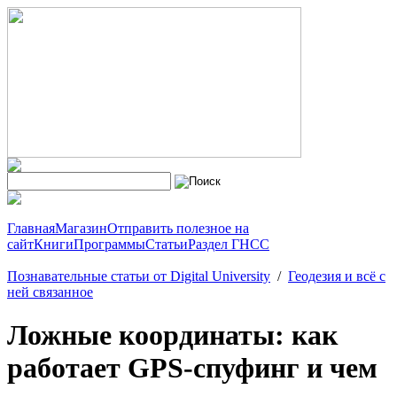
Главная
Магазин
Отправить полезное на
сайт
Книги
Программы
Статьи
Раздел ГНСС
Познавательные статьи от Digital University
/
Геодезия и всё с
ней связанное
Ложные координаты: как
работает GPS-спуфинг и чем