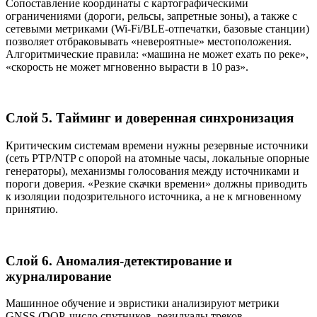
Сопоставление координаты с картографическими
ограничениями (дороги, рельсы, запретные зоны), а также с
сетевыми метриками (Wi‑Fi/BLE‑отпечатки, базовые станции)
позволяет отбраковывать «невероятные» местоположения.
Алгоритмические правила: «машина не может ехать по реке»,
«скорость не может мгновенно вырасти в 10 раз».
Слой 5. Тайминг и доверенная синхронизация
Критическим системам времени нужны резервные источники
(сеть PTP/NTP с опорой на атомные часы, локальные опорные
генераторы), механизмы голосования между источниками и
пороги доверия. «Резкие скачки времени» должны приводить
к изоляции подозрительного источника, а не к мгновенному
принятию.
Слой 6. Аномалия‑детектирование и
журналирование
Машинное обучение и эвристики анализируют метрики
GNSS (DOP, число спутников, резидуалы треков,