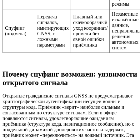
режимы
Незаметные
Передача
Плавный или
искажённые
сигналов,
скачкообразный
данные,
Спуфинг
имитирующих
уход координат/
неправильн
(подмена)
GNSS, с
времени без
решения
ложными
явной ошибки
автономных
параметрами
приёмника
систем
Почему спуфинг возможен: уязвимости
открытого сигнала
Открытые гражданские сигналы GNSS не предусматривают
криптографической аутентификации несущей волны и
структуры кода. Приёмник «верит» наиболее сильным и
согласованным по структуре сигналам. Если в эфире
появляются сигналы, удовлетворяющие ожиданиям
приёмника (структура кода, навигационное сообщение), но с
поддельной динамикой доплеровских частот и задержек,
приёмник может «переключиться» на ложный источник. Эта