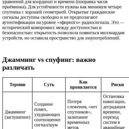
уравнений для координат и времени (поправка часов
приёмника). Для устойчивости нужны как минимум четыре
спутника с хорошей геометрией. Открытые гражданские
сигналы доступны свободно и не предполагают
аутентификации на уровне «эфирного» радиосигнала. Это —
исторический компромисс между доступностью и
безопасностью: открытость позволила появиться миллиардам
устройств, но оставила пространство для злоупотреблений.
Джамминг vs спуфинг: важно
различать
Как
Термин
Суть
Риски
проявляется
Остановка
Потеря
навигации,
Создание
слежения, «нет
деградация
помех,
Джамминг
спутников»,
времени,
ухудшающих
(заглушение)
залипание
переход
соотношение
временных
систем в
сигнал/шум
меток
аварийные