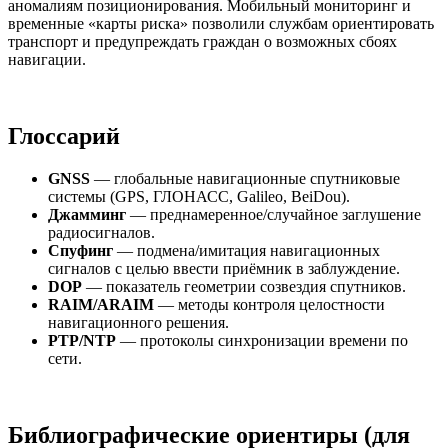
аномалиям позиционирования. Мобильный мониторинг и
временные «карты риска» позволили службам ориентировать
транспорт и предупреждать граждан о возможных сбоях
навигации.
Глоссарий
GNSS
— глобальные навигационные спутниковые
системы (GPS, ГЛОНАСС, Galileo, BeiDou).
Джамминг
— преднамеренное/случайное заглушение
радиосигналов.
Спуфинг
— подмена/имитация навигационных
сигналов с целью ввести приёмник в заблуждение.
DOP
— показатель геометрии созвездия спутников.
RAIM/ARAIM
— методы контроля целостности
навигационного решения.
PTP/NTP
— протоколы синхронизации времени по
сети.
Библиографические ориентиры (для