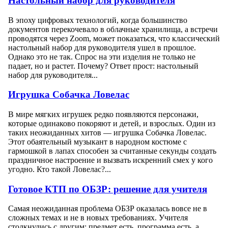
Настольный набор для руководителя
В эпоху цифровых технологий, когда большинство
документов перекочевало в облачные хранилища, а встречи
проводятся через Zoom, может показаться, что классический
настольный набор для руководителя ушел в прошлое.
Однако это не так. Спрос на эти изделия не только не
падает, но и растет. Почему? Ответ прост: настольный
набор для руководителя...
Игрушка Собачка Ловелас
В мире мягких игрушек редко появляются персонажи,
которые одинаково покоряют и детей, и взрослых. Один из
таких неожиданных хитов — игрушка Собачка Ловелас.
Этот обаятельный музыкант в народном костюме с
гармошкой в лапах способен за считанные секунды создать
праздничное настроение и вызвать искренний смех у кого
угодно. Кто такой Ловелас?...
Готовое КТП по ОБЗР: решение для учителя
Самая неожиданная проблема ОБЗР оказалась вовсе не в
сложных темах и не в новых требованиях. Учителя
столкнулись с другим: предмет есть, программа есть, а