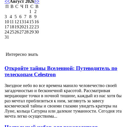
<<
Август 2026
>>
П
В
С
Ч
П
С
В
1
2
3
4
5
6
7
8
9
10
11
12
13
14
15
16
17
18
19
20
21
22
23
24
25
26
27
28
29
30
31
Интересно знать
Откройте тайны Вселенной: Путеводитель по
телескопам Celestron
Звездное небо во все времена манило человечество своей
загадочностью и бесконечной красотой. Рассматривая
мерцающие точки в ночной тишине, каждый из нас хотя бы
раз мечтал приблизиться к ним, заглянуть за завесу
космической тайны и своими глазами увидеть кратеры на
Луне, кольца Сатурна или далекие туманности. Сегодня эта
мечта легко осуществима...