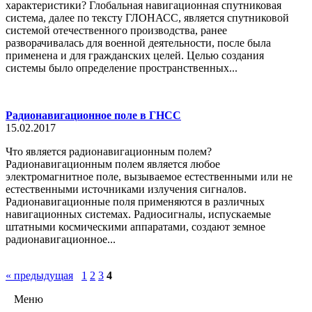
характеристики? Глобальная навигационная спутниковая
система, далее по тексту ГЛОНАСС, является спутниковой
системой отечественного производства, ранее
разворачивалась для военной деятельности, после была
применена и для гражданских целей. Целью создания
системы было определение пространственных...
Радионавигационное поле в ГНСС
15.02.2017
Что является радионавигационным полем?
Радионавигационным полем является любое
электромагнитное поле, вызываемое естественными или не
естественными источниками излучения сигналов.
Радионавигационные поля применяются в различных
навигационных системах. Радиосигналы, испускаемые
штатными космическими аппаратами, создают земное
радионавигационное...
« предыдущая
1
2
3
4
Меню