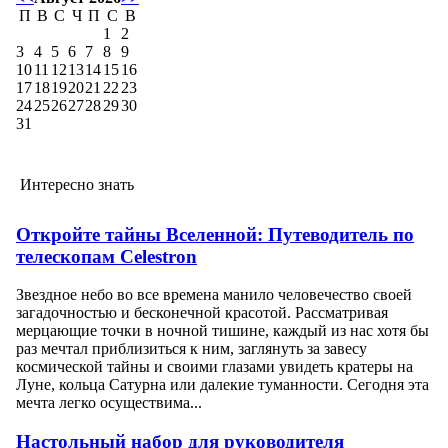
П
В
С
Ч
П
С
В
1
2
3
4
5
6
7
8
9
10
11
12
13
14
15
16
17
18
19
20
21
22
23
24
25
26
27
28
29
30
31
Интересно знать
Откройте тайны Вселенной: Путеводитель по
телескопам Celestron
Звездное небо во все времена манило человечество своей
загадочностью и бесконечной красотой. Рассматривая
мерцающие точки в ночной тишине, каждый из нас хотя бы
раз мечтал приблизиться к ним, заглянуть за завесу
космической тайны и своими глазами увидеть кратеры на
Луне, кольца Сатурна или далекие туманности. Сегодня эта
мечта легко осуществима...
Настольный набор для руководителя