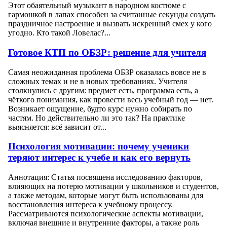
Этот обаятельный музыкант в народном костюме с
гармошкой в лапах способен за считанные секунды создать
праздничное настроение и вызвать искренний смех у кого
угодно. Кто такой Ловелас?...
Готовое КТП по ОБЗР: решение для учителя
Самая неожиданная проблема ОБЗР оказалась вовсе не в
сложных темах и не в новых требованиях. Учителя
столкнулись с другим: предмет есть, программа есть, а
чёткого понимания, как провести весь учебный год — нет.
Возникает ощущение, будто курс нужно собирать по
частям. Но действительно ли это так? На практике
выясняется: всё зависит от...
Психология мотивации: почему ученики
теряют интерес к учебе и как его вернуть
Аннотация: Статья посвящена исследованию факторов,
влияющих на потерю мотивации у школьников и студентов,
а также методам, которые могут быть использованы для
восстановления интереса к учебному процессу.
Рассматриваются психологические аспекты мотивации,
включая внешние и внутренние факторы, а также роль