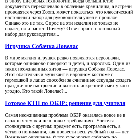
В эпоху цифровых технологий, когда большинство
документов перекочевало в облачные хранилища, а встречи
проводятся через Zoom, может показаться, что классический
настольный набор для руководителя ушел в прошлое.
Однако это не так. Спрос на эти изделия не только не
падает, но и растет. Почему? Ответ прост: настольный
набор для руководителя...
Игрушка Собачка Ловелас
В мире мягких игрушек редко появляются персонажи,
которые одинаково покоряют и детей, и взрослых. Один из
таких неожиданных хитов — игрушка Собачка Ловелас.
Этот обаятельный музыкант в народном костюме с
гармошкой в лапах способен за считанные секунды создать
праздничное настроение и вызвать искренний смех у кого
угодно. Кто такой Ловелас?...
Готовое КТП по ОБЗР: решение для учителя
Самая неожиданная проблема ОБЗР оказалась вовсе не в
сложных темах и не в новых требованиях. Учителя
столкнулись с другим: предмет есть, программа есть, а
чёткого понимания, как провести весь учебный год — нет.
Возникает ощущение, будто курс нужно собирать по