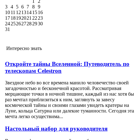
1
2
3
4
5
6
7
8
9
10
11
12
13
14
15
16
17
18
19
20
21
22
23
24
25
26
27
28
29
30
31
Интересно знать
Откройте тайны Вселенной: Путеводитель по
телескопам Celestron
Звездное небо во все времена манило человечество своей
загадочностью и бесконечной красотой. Рассматривая
мерцающие точки в ночной тишине, каждый из нас хотя бы
раз мечтал приблизиться к ним, заглянуть за завесу
космической тайны и своими глазами увидеть кратеры на
Луне, кольца Сатурна или далекие туманности. Сегодня эта
мечта легко осуществима...
Настольный набор для руководителя