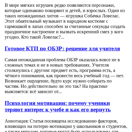
В мире мягких игрушек редко появляются персонажи,
которые одинаково покоряют и детей, и взрослых. Один из
таких неожиданных хитов — игрушка Собачка Ловелас.
Этот обаятельный музыкант в народном костюме с
гармошкой в лапах способен за считанные секунды создать
праздничное настроение и вызвать искренний смех у кого
угодно. Кто такой Ловелас?...
Готовое КТП по ОБЗР: решение для учителя
Самая неожиданная проблема ОБЗР оказалась вовсе не в
сложных темах и не в новых требованиях. Учителя
столкнулись с другим: предмет есть, программа есть, а
чёткого понимания, как провести весь учебный год — нет.
Возникает ощущение, будто курс нужно собирать по
частям. Но действительно ли это так? На практике
выясняется: всё зависит от...
Психология мотивации: почему ученики
теряют интерес к учебе и как его вернуть
Аннотация: Статья посвящена исследованию факторов,
влияющих на потерю мотивации у школьников и студентов,
а также методам, которые могут быть использованы для