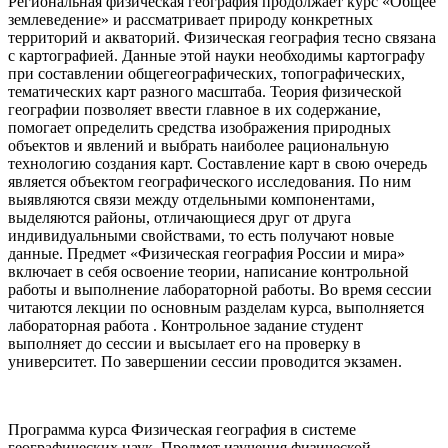
Региональная физическая география продолжает курс «Общее
землеведение» и рассматривает природу конкретных
территорий и акваторий. Физическая география тесно связана
с картографией. Данные этой науки необходимы картографу
при составлении общегеографических, топографических,
тематических карт разного масштаба. Теория физической
географии позволяет ввести главное в их содержание,
помогает определить средства изображения природных
объектов и явлений и выбрать наиболее рациональную
технологию создания карт. Составление карт в свою очередь
является объектом географического исследования. По ним
выявляются связи между отдельными компонентами,
выделяются районы, отличающиеся друг от друга
индивидуальными свойствами, то есть получают новые
данные. Предмет «Физическая география России и мира»
включает в себя освоение теории, написание контрольной
работы и выполнение лабораторной работы. Во время сессии
читаются лекции по основным разделам курса, выполняется
лабораторная работа . Контрольное задание студент
выполняет до сессии и высылает его на проверку в
университет. По завершении сессии проводится экзамен.
Программа курса Физическая география в системе
географических наук. Предмет изучения физической