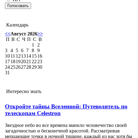
Календарь
<<
Август 2026
>>
П
В
С
Ч
П
С
В
1
2
3
4
5
6
7
8
9
10
11
12
13
14
15
16
17
18
19
20
21
22
23
24
25
26
27
28
29
30
31
Интересно знать
Откройте тайны Вселенной: Путеводитель по
телескопам Celestron
Звездное небо во все времена манило человечество своей
загадочностью и бесконечной красотой. Рассматривая
мерцающие точки в ночной тишине, каждый из нас хотя бы