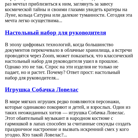
раз мечтал приблизиться к ним, заглянуть за завесу
космической тайны и своими глазами увидеть кратеры на
Луне, кольца Сатурна или далекие туманности. Сегодня эта
мечта легко осуществима...
Настольный набор для руководителя
В эпоху цифровых технологий, когда большинство
документов перекочевало в облачные хранилища, а встречи
проводятся через Zoom, может показаться, что классический
настольный набор для руководителя ушел в прошлое.
Однако это не так. Спрос на эти изделия не только не
падает, но и растет. Почему? Ответ прост: настольный
набор для руководителя...
Игрушка Собачка Ловелас
В мире мягких игрушек редко появляются персонажи,
которые одинаково покоряют и детей, и взрослых. Один из
таких неожиданных хитов — игрушка Собачка Ловелас.
Этот обаятельный музыкант в народном костюме с
гармошкой в лапах способен за считанные секунды создать
праздничное настроение и вызвать искренний смех у кого
угодно. Кто такой Ловелас?...