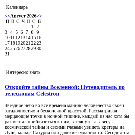
Календарь
<<
Август 2026
>>
П
В
С
Ч
П
С
В
1
2
3
4
5
6
7
8
9
10
11
12
13
14
15
16
17
18
19
20
21
22
23
24
25
26
27
28
29
30
31
Интересно знать
Откройте тайны Вселенной: Путеводитель по
телескопам Celestron
Звездное небо во все времена манило человечество своей
загадочностью и бесконечной красотой. Рассматривая
мерцающие точки в ночной тишине, каждый из нас хотя бы
раз мечтал приблизиться к ним, заглянуть за завесу
космической тайны и своими глазами увидеть кратеры на
Луне, кольца Сатурна или далекие туманности. Сегодня эта