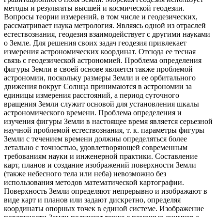
методы и результаты высшей и космической геодезии.
Вопросы теории измерений, в том числе и геодезических,
рассматривает наука метрология. Являясь одной из отраслей
естествознания, геодезия взаимодействует с другими науками
о Земле. Для решения своих задач геодезия привлекает
измерения астрономических координат. Отсюда ее тесная
связь с геодезической астрономией. Проблема определения
фигуры Земли в своей основе является также проблемой
астрономии, поскольку размеры Земли и ее орбитального
движения вокруг Солнца принимаются в астрономии за
единицы измерения расстояний, а период суточного
вращения Земли служит основой для установления шкалы
астрономического времени. Проблема определения и
изучения фигуры Земли в настоящее время является серьезной
научной проблемой естествознания, т. к. параметры фигуры
Земли с течением времени должны определяться более
летально с точностью, удовлетворяющей современным
требованиям науки и инженерной практики. Составление
карт, планов и создание изображений поверхности Земли
(также небесного тела или неба) невозможно без
использования методов математической картографии.
Поверхность Земли определяют непрерывно и изображают в
виде карт и планов или задают дискретно, определяя
координаты опорных точек в единой системе. Изображение