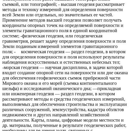
съемкой, или топографией; - высшая геодезия рассматривает
методы и технику измерений для определения поверхности
всей Земли или отдельных, но значительных ее частей.
Применение методов высшей геодезии позволяет получать
координаты опорных точек на определяемой поверхности и
элементы гравитационного поля в единой координатной
системе; -физическая геодезия, или геодезическая
гравиметрия, решает задачу определения поверхности и поля
Земли поданным измерений элементов гравитационного
поля; -
космическая геодезия — раздел геодезии, в котором
для определения поверхности и поля используют результаты
наблюдения искусственных и естественных небесных тел;
-морская геодезия — научная дисциплина, в задачи которой
входит создание опорной сети на поверхности или дне океана
для обеспечения геофизических съемок прибрежной части
Мирового океана и его морей (съемка континентального
шельфа) и исследований океанического дна; —прикладная
или инженерная геодезия — раздел геодезии, в котором
рассматривают методы и средства геодезических измерений,
выполняемых для обеспечения строительства и эксплуатации
различных сооружений, землеустройства, кадастра обзлктов
недвижимости и других направлений хозяйственной
деятельности. Карты, планы, цифровые модели местности и
др. материалы, полученные в результате геодезических работ,
необходимы для ре-шения задач, связанных с