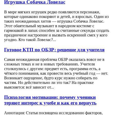
Игрушка Собачка Ловелас
В мире мягких игрушек редко появляются персонажи,
которые одинаково покоряют и детей, и взрослых. Один из
таких неожиданных хитов — игрушка Собачка Ловелас.
Этот обаятельный музыкант в народном костюме с
гармошкой в лапах способен за считанные секунды создать
праздничное настроение и вызвать искренний смех у кого
угодно. Кто такой Ловелас?...
Готовое КТП по ОБЗР: решение для учителя
Самая неожиданная проблема ОБЗР оказалась вовсе не в
сложных темах и не в новых требованиях. Учителя
столкнулись с другим: предмет есть, программа есть, а
чёткого понимания, как провести весь учебный год — нет.
Возникает ощущение, будто курс нужно собирать по
частям. Но действительно ли это так? На практике
выясняется: всё зависит от...
Психология мотивации: почему ученики
теряют интерес к учебе и как его вернуть
Аннотация: Статья посвящена исследованию факторов,