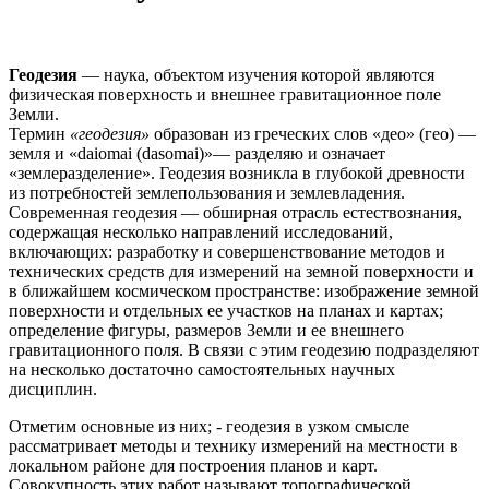
Геодезия
— наука, объектом изучения которой являются
физическая поверхность и внешнее гравитационное поле
Земли.
Термин
«геодезия»
образован из греческих слов «део» (гео) —
земля и «daiomai (dasomai)»— разделяю и означает
«землеразделение». Геодезия возникла в глубокой древности
из потребностей землепользования и землевладения.
Современная геодезия — обширная отрасль естествознания,
содержащая несколько направлений исследований,
включающих: разработку и совершенствование методов и
технических средств для измерений на земной поверхности и
в ближайшем космическом пространстве: изображение земной
поверхности и отдельных ее участков на планах и картах;
определение фигуры, размеров Земли и ее внешнего
гравитационного поля. В связи с этим геодезию подразделяют
на несколько достаточно самостоятельных научных
дисциплин.
Отметим основные из них; - геодезия в узком смысле
рассматривает методы и технику измерений на местности в
локальном районе для построения планов и карт.
Совокупность этих работ называют топографической