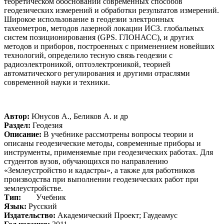
теоретическом обосновании современных способов
геодезических измерений и обработки результатов измерений.
Широкое использование в геодезии электронных
тахеометров, методов лазерной локации ИСЗ. глобальных
систем позиционирования (GPS. ГЛОНАСС), и других
методов и приборов, построенных с применением новейших
технологий, определило тесную связь геодезии с
радиоэлектроникой, оптоэлектроникой, теорией
автоматического регулирования и другими отраслями
современной науки и техники.
Автор:
Юнусов А., Беликов А. и др
Раздел:
Геодезия
Описание:
В учебнике рассмотрены вопросы теории и
описаны геодезические методы, современные приборы и
инструменты, применяемые при геодезических работах. Для
студентов вузов, обучающихся по направлению
«Землеустройство и кадастры», а также для работников
производства при выполнении геодезических работ при
землеустройстве.
Тип:
Учебник
Язык:
Русский
Издательство:
Академический Проект; Гаудеамус