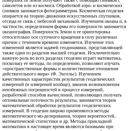
поверхности Земли получают также с помощью снимков с
самолетов или из космоса. Обработкой аэро- и космических
снимков занимается фотограмметрия. Космическая геодезия
опирается на теорию движения искусственных спутников,
отсюда ее связь с небесной механикой. Изучением океана и, в
частности, определением формы его поверхности занимается
океанография. Поверхность Земли и ее ориентировка
относительно оси суточного вращения в силу различных
причин с течением времени изменяется. Изучение этих
изменений является задачей геодинамики, представляющей
также один из разделов высшей геодезии. Исключительно
важную роль во всех разделах геодезии играет математика,
поскольку ее методы, по определению, позволяют изучать
«пространственные формы и количественные отношения
действительного мира» (Ф. Энгельс). Изучением
качественных характеристик результатов геодезических
измерений (и измерений вообще), законов возникновения
неизбежных погрешностей в процессе измерений,
разработкой способов вычислений, позволяющих получать
оптимальные поточности результаты, занимается теория
математической обработки результатов геодезических
измерений. В геодезии широко применяются методы
математического мо-делирования, теории вероятностей,
математической статистики и др. Методы прикладной
математики в настоящее время являются базовыми при