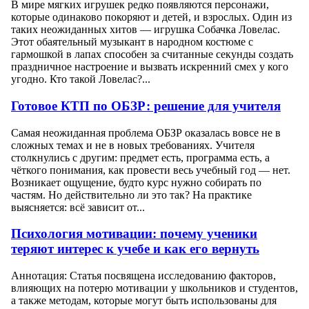
В мире мягких игрушек редко появляются персонажи,
которые одинаково покоряют и детей, и взрослых. Один из
таких неожиданных хитов — игрушка Собачка Ловелас.
Этот обаятельный музыкант в народном костюме с
гармошкой в лапах способен за считанные секунды создать
праздничное настроение и вызвать искренний смех у кого
угодно. Кто такой Ловелас?...
Готовое КТП по ОБЗР: решение для учителя
Самая неожиданная проблема ОБЗР оказалась вовсе не в
сложных темах и не в новых требованиях. Учителя
столкнулись с другим: предмет есть, программа есть, а
чёткого понимания, как провести весь учебный год — нет.
Возникает ощущение, будто курс нужно собирать по
частям. Но действительно ли это так? На практике
выясняется: всё зависит от...
Психология мотивации: почему ученики
теряют интерес к учебе и как его вернуть
Аннотация: Статья посвящена исследованию факторов,
влияющих на потерю мотивации у школьников и студентов,
а также методам, которые могут быть использованы для