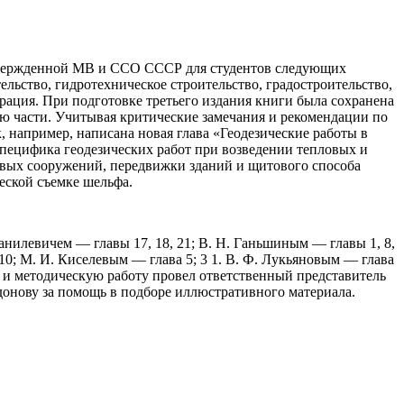
утвержденной MB и ССО СССР для студентов следующих
льство, гидротехническое строительство, градостроительство,
рация. При подготовке третьего издания книги была сохранена
ую части. Учитывая критические замечания и рекомендации по
 например, написана новая глава «Геодезические работы в
специфика геодезических работ при возведении тепловых и
овых сооружений, передвижки зданий и щитового способа
еской съемке шельфа.
 Данилевичем — главы 17, 18, 21; В. Н. Ганьшиным — главы 1, 8,
, § 10; М. И. Киселевым — глава 5; 3 1. В. Ф. Лукьяновым — глава
ую и методическую работу провел ответственный представитель
идонову за помощь в подборе иллюстративного материала.