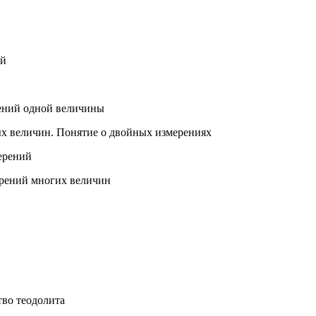
ий
рений одной величины
ых величин. Понятие о двойных измерениях
ерений
мерений многих величин
тво теодолита