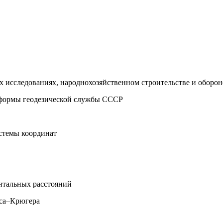
ных исследованиях, народнохозяйственном строительстве и оборо
е формы геодезической службы СССР
истемы координат
нтальных расстояний
сса–Крюгера