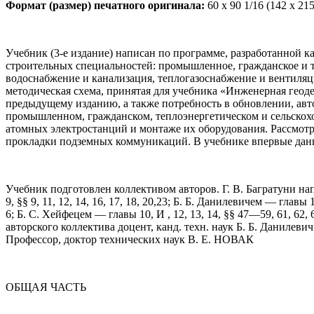
Формат (размер) печатного оригинала:
60 x 90 1/16 (142 x 21
Учебник (3-е издание) написан по программе, разработанно
строительных специальностей: промышленное, гражданское и те
водоснабжение и канализация, теплогазоснабжение и вентиляц
методическая схема, принятая для учебника «Инженерная геоде
предыдущему изданию, а также потребность в обновлении, авто
промышленном, гражданском, теплоэнергетическом и сельскохоз
атомных электростанций и монтаже их оборудования. Рассмот
прокладки подземных коммуникаций. В учебнике впервые даны
Учебник подготовлен коллективом авторов. Г. В. Багратуни напис
9, §§ 9, 11, 12, 14, 16, 17, 18, 20,23; Б. Б. Данилевичем — глав
6; Б. С. Хейфецем — главы 10, И , 12, 13, 14, §§ 47—59, 61, 
авторского коллектива доцент, канд. техн. наук Б. Б. Данилев
Профессор, доктор технических наук В. Е. НОВАК
ОБЩАЯ ЧАСТЬ