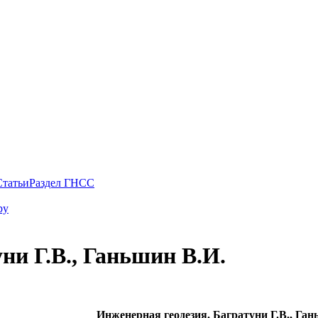
Статьи
Раздел ГНСС
ру
ни Г.В., Ганьшин В.И.
Инженерная геодезия. Багратуни Г.В., Ган