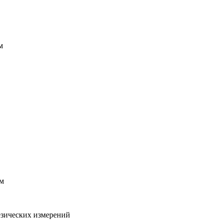
м
ам
езических измерений