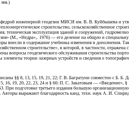
5 мм.)
й кафедрой инженерной геодезии МИСИ им. В. В. Куйбышева и 
плоэнергетическое строительство, сельскохозяйственное строите
ия, техническая эксплуатация зданий и сооружений, гидромелио
зия» (М., «Недра»,. 1976) — его деление на общую и специальн
ры внесли в содержание учебника изменения и дополнения. Так,
яйственном строительстве», в которой, в частности, отражена 
рены вопросы геодезического обслуживания строительства порт
 элементы теории лазерных устройств и сведения о топографич
аны §§ 8, 13, 15, 19, 21, 22; Г. В. Багратуни совместно с Б. Б.
ы 15, 16, 19, 20, 22, 23, 24 и § 60; П. С. Закатовым — «Введение»
62, 63. При подготовке третьего издания большую организационн
ич. Авторы выражают благодарность канд. техн. наук А. И. Спир