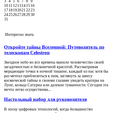
3
4
5
6
7
8
9
10
11
12
13
14
15
16
17
18
19
20
21
22
23
24
25
26
27
28
29
30
31
Интересно знать
Откройте тайны Вселенной: Путеводитель по
телескопам Celestron
Звездное небо во все времена манило человечество своей
загадочностью и бесконечной красотой. Рассматривая
мерцающие точки в ночной тишине, каждый из нас хотя бы
раз мечтал приблизиться к ним, заглянуть за завесу
космической тайны и своими глазами увидеть кратеры на
Луне, кольца Сатурна или далекие туманности. Сегодня эта
мечта легко осуществима...
Настольный набор для руководителя
В эпоху цифровых технологий, когда большинство