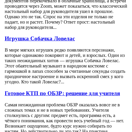
документов перекочевало в облачные хранилища, а встречи
проводятся через Zoom, может показаться, что классический
настольный набор для руководителя ушел в прошлое.
Однако это не так. Спрос на эти изделия не только не
падает, но и растет. Почему? Ответ прост: настольный
набор для руководителя...
Игрушка Собачка Ловелас
В мире мягких игрушек редко появляются персонажи,
которые одинаково покоряют и детей, и взрослых. Один из
таких неожиданных хитов — игрушка Собачка Ловелас.
Этот обаятельный музыкант в народном костюме с
гармошкой в лапах способен за считанные секунды создать
праздничное настроение и вызвать искренний смех у кого
угодно. Кто такой Ловелас?...
Готовое КТП по ОБЗР: решение для учителя
Самая неожиданная проблема ОБЗР оказалась вовсе не в
сложных темах и не в новых требованиях. Учителя
столкнулись с другим: предмет есть, программа есть, а
чёткого понимания, как провести весь учебный год — нет.
Возникает ощущение, будто курс нужно собирать по
частям. Но действительно ли это так? На практике