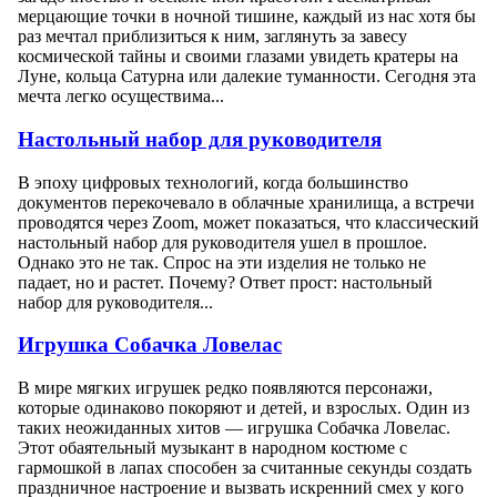
мерцающие точки в ночной тишине, каждый из нас хотя бы
раз мечтал приблизиться к ним, заглянуть за завесу
космической тайны и своими глазами увидеть кратеры на
Луне, кольца Сатурна или далекие туманности. Сегодня эта
мечта легко осуществима...
Настольный набор для руководителя
В эпоху цифровых технологий, когда большинство
документов перекочевало в облачные хранилища, а встречи
проводятся через Zoom, может показаться, что классический
настольный набор для руководителя ушел в прошлое.
Однако это не так. Спрос на эти изделия не только не
падает, но и растет. Почему? Ответ прост: настольный
набор для руководителя...
Игрушка Собачка Ловелас
В мире мягких игрушек редко появляются персонажи,
которые одинаково покоряют и детей, и взрослых. Один из
таких неожиданных хитов — игрушка Собачка Ловелас.
Этот обаятельный музыкант в народном костюме с
гармошкой в лапах способен за считанные секунды создать
праздничное настроение и вызвать искренний смех у кого