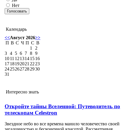
Нет
Календарь
<<
Август 2026
>>
П
В
С
Ч
П
С
В
1
2
3
4
5
6
7
8
9
10
11
12
13
14
15
16
17
18
19
20
21
22
23
24
25
26
27
28
29
30
31
Интересно знать
Откройте тайны Вселенной: Путеводитель по
телескопам Celestron
Звездное небо во все времена манило человечество своей
загадочностью и бесконечной красотой. Рассматривая