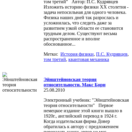
том третий" Автор: П.С. Кудрявцев
Изложить историю физики XX столетия -
задача непосильная для одного человека.
Физика наших дней так разрослась и
усложнилась, что следить даже за
развитием узкой области ее становится
трудным делом. Существуют весьма
распространенное и вполне
обоснованное...
Метки:
История физики
,
П.С. Кудрявцев
,
том третий
,
квантовая механика
Эйнштейновская теория
относительности. Макс Борн
25.08.2010
Электронный учебник: "Эйнштейновская
теория относительности" Первое
немецкое издание этой книги вышло в
1920г., английский перевод в 1924 г.
Когда издательская фирма Довер
обратилась к автору с предложением
переиздать книгу, автор не мог