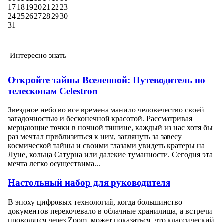
17
18
19
20
21
22
23
24
25
26
27
28
29
30
31
Интересно знать
Откройте тайны Вселенной: Путеводитель по
телескопам Celestron
Звездное небо во все времена манило человечество своей
загадочностью и бесконечной красотой. Рассматривая
мерцающие точки в ночной тишине, каждый из нас хотя бы
раз мечтал приблизиться к ним, заглянуть за завесу
космической тайны и своими глазами увидеть кратеры на
Луне, кольца Сатурна или далекие туманности. Сегодня эта
мечта легко осуществима...
Настольный набор для руководителя
В эпоху цифровых технологий, когда большинство
документов перекочевало в облачные хранилища, а встречи
проводятся через Zoom, может показаться, что классический