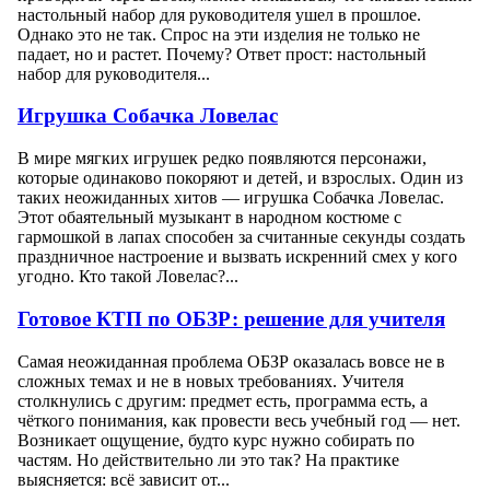
настольный набор для руководителя ушел в прошлое.
Однако это не так. Спрос на эти изделия не только не
падает, но и растет. Почему? Ответ прост: настольный
набор для руководителя...
Игрушка Собачка Ловелас
В мире мягких игрушек редко появляются персонажи,
которые одинаково покоряют и детей, и взрослых. Один из
таких неожиданных хитов — игрушка Собачка Ловелас.
Этот обаятельный музыкант в народном костюме с
гармошкой в лапах способен за считанные секунды создать
праздничное настроение и вызвать искренний смех у кого
угодно. Кто такой Ловелас?...
Готовое КТП по ОБЗР: решение для учителя
Самая неожиданная проблема ОБЗР оказалась вовсе не в
сложных темах и не в новых требованиях. Учителя
столкнулись с другим: предмет есть, программа есть, а
чёткого понимания, как провести весь учебный год — нет.
Возникает ощущение, будто курс нужно собирать по
частям. Но действительно ли это так? На практике
выясняется: всё зависит от...