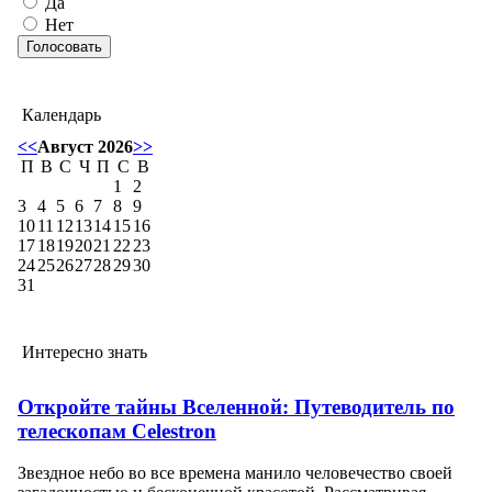
Да
Нет
Календарь
<<
Август 2026
>>
П
В
С
Ч
П
С
В
1
2
3
4
5
6
7
8
9
10
11
12
13
14
15
16
17
18
19
20
21
22
23
24
25
26
27
28
29
30
31
Интересно знать
Откройте тайны Вселенной: Путеводитель по
телескопам Celestron
Звездное небо во все времена манило человечество своей