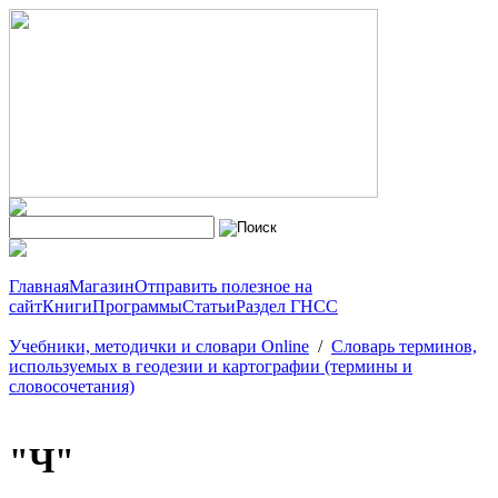
Главная
Магазин
Отправить полезное на
сайт
Книги
Программы
Статьи
Раздел ГНСС
Учебники, методички и словари Online
/
Словарь терминов,
используемых в геодезии и картографии (термины и
словосочетания)
"Ч"