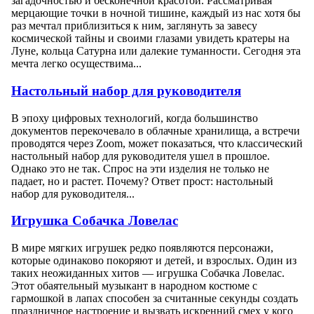
загадочностью и бесконечной красотой. Рассматривая
мерцающие точки в ночной тишине, каждый из нас хотя бы
раз мечтал приблизиться к ним, заглянуть за завесу
космической тайны и своими глазами увидеть кратеры на
Луне, кольца Сатурна или далекие туманности. Сегодня эта
мечта легко осуществима...
Настольный набор для руководителя
В эпоху цифровых технологий, когда большинство
документов перекочевало в облачные хранилища, а встречи
проводятся через Zoom, может показаться, что классический
настольный набор для руководителя ушел в прошлое.
Однако это не так. Спрос на эти изделия не только не
падает, но и растет. Почему? Ответ прост: настольный
набор для руководителя...
Игрушка Собачка Ловелас
В мире мягких игрушек редко появляются персонажи,
которые одинаково покоряют и детей, и взрослых. Один из
таких неожиданных хитов — игрушка Собачка Ловелас.
Этот обаятельный музыкант в народном костюме с
гармошкой в лапах способен за считанные секунды создать
праздничное настроение и вызвать искренний смех у кого