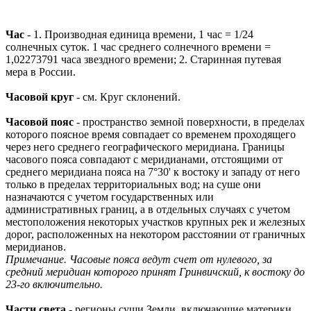
Час
- 1. Производная единица времени, 1 час = 1/24
солнечных суток. 1 час среднего солнечного времени =
1,02273791 часа звездного времени; 2. Старинная путевая
мера в России.
Часовой круг
- см. Круг склонений.
Часовой пояс
- пространство земной поверхности, в пределах
которого поясное время совпадает со временем проходящего
через него среднего географического меридиана. Границы
часового пояса совпадают с меридианами, отстоящими от
среднего меридиана пояса на 7°30' к востоку и западу от него
только в пределах территориальных вод; на суше они
назначаются с учетом государственных или
административных границ, а в отдельных случаях с учетом
местоположения некоторых участков крупных рек и железных
дорог, расположенных на некотором расстоянии от граничных
меридианов.
Примечание. Часовые пояса ведут счет от нулевого, за
средний меридиан которого принят Гринвичский, к востоку до
23-го включительно.
Части света
- регионы суши Земли, включающие материки