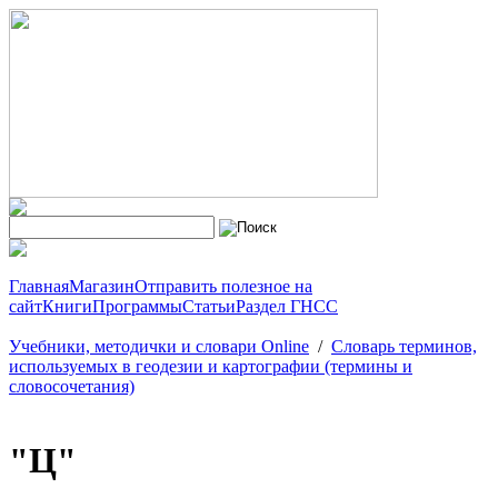
Главная
Магазин
Отправить полезное на
сайт
Книги
Программы
Статьи
Раздел ГНСС
Учебники, методички и словари Online
/
Словарь терминов,
используемых в геодезии и картографии (термины и
словосочетания)
"Ц"