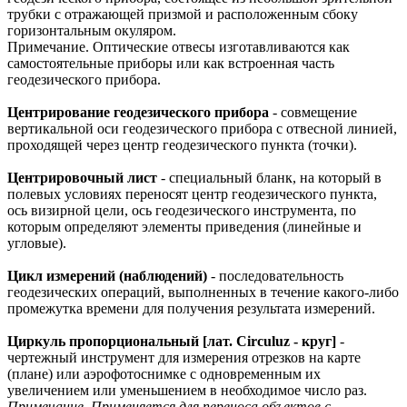
трубки с отражающей призмой и расположенным сбоку
горизонтальным окуляром.
Примечание. Оптические отвесы изготавливаются как
самостоятельные приборы или как встроенная часть
геодезического прибора.
Центрирование геодезического прибора
- совмещение
вертикальной оси геодезического прибора с отвесной линией,
проходящей через центр геодезического пункта (точки).
Центрировочный лист
- специальный бланк, на который в
полевых условиях переносят центр геодезического пункта,
ось визирной цели, ось геодезического инструмента, по
которым определяют элементы приведения (линейные и
угловые).
Цикл измерений (наблюдений)
- последовательность
геодезических операций, выполненных в течение какого-либо
промежутка времени для получения результата измерений.
Циркуль пропорциональный [лат. Circuluz - круг]
-
чертежный инструмент для измерения отрезков на карте
(плане) или аэрофотоснимке с одновременным их
увеличением или уменьшением в необходимое число раз.
Примечание. Применяется для переноса объектов с