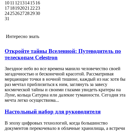
10
11
12
13
14
15
16
17
18
19
20
21
22
23
24
25
26
27
28
29
30
31
Интересно знать
Откройте тайны Вселенной: Путеводитель по
телескопам Celestron
Звездное небо во все времена манило человечество своей
загадочностью и бесконечной красотой. Рассматривая
мерцающие точки в ночной тишине, каждый из нас хотя бы
раз мечтал приблизиться к ним, заглянуть за завесу
космической тайны и своими глазами увидеть кратеры на
Луне, кольца Сатурна или далекие туманности. Сегодня эта
мечта легко осуществима...
Настольный набор для руководителя
В эпоху цифровых технологий, когда большинство
документов перекочевало в облачные хранилища, а встречи