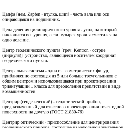
Цапфа [нем. Zapfen - втулка, шип] - часть вала или оси,
опирающаяся на подшипник.
Цена деления цилиндрического уровня - угол, на который
наклонится ось уровня, если пузырек уровня сместился на
одно деление.
Центр геодезического пункта [греч. Kentron - острие
(циркуля)] -устройство, являющееся носителем координат
геодезического пункта.
Центральная система - одна из геометрических фигур,
приближенно состоящая из 5 или больше треугольников с
общим центром и использовавшаяся при проектировании
триангуляции 1 класса для преодоления препятствий в виде
возвышенностей.
Центрир (геодезический) - геодезический прибор,
предназначенный для отвесного проектирования точек одной
поверхности на другую (ГОСТ 21830-76).
Центрир оптический - приспособление для центрирования
геодезического прибора, состоящее из небольшой зрительной