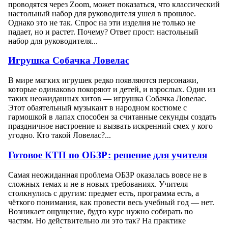
проводятся через Zoom, может показаться, что классический
настольный набор для руководителя ушел в прошлое.
Однако это не так. Спрос на эти изделия не только не
падает, но и растет. Почему? Ответ прост: настольный
набор для руководителя...
Игрушка Собачка Ловелас
В мире мягких игрушек редко появляются персонажи,
которые одинаково покоряют и детей, и взрослых. Один из
таких неожиданных хитов — игрушка Собачка Ловелас.
Этот обаятельный музыкант в народном костюме с
гармошкой в лапах способен за считанные секунды создать
праздничное настроение и вызвать искренний смех у кого
угодно. Кто такой Ловелас?...
Готовое КТП по ОБЗР: решение для учителя
Самая неожиданная проблема ОБЗР оказалась вовсе не в
сложных темах и не в новых требованиях. Учителя
столкнулись с другим: предмет есть, программа есть, а
чёткого понимания, как провести весь учебный год — нет.
Возникает ощущение, будто курс нужно собирать по
частям. Но действительно ли это так? На практике