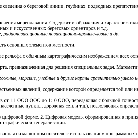
е сведения о береговой линии, глубинах, подводных препятстви
спечения мореплавания. Содержит изображения и характеристики б
ных и искусственных береговых ориентиров и т.д.
, радионавигационные,навигационно-промыс-ловые и др.
сть основных элементов местности.
ие рельефа с обычным картографическим изображением всех ост
арта, предназначенная для решения специальных задач. Математ
жные, морские, учебные и другие карты сравнительно узкого н
ественных явлений, содержание которой определяется той или и
ов от 1:1 ООО ООО до 1:10 ООО, передающая с большой точнос
населенные пункты, дорожная сеть и т.д.), позволяющая определ
в цифровой форме. 2. Цифровая модель, сформированная в приня
ртографической генерализации.
рованная на машинном носителе с использованием программных и