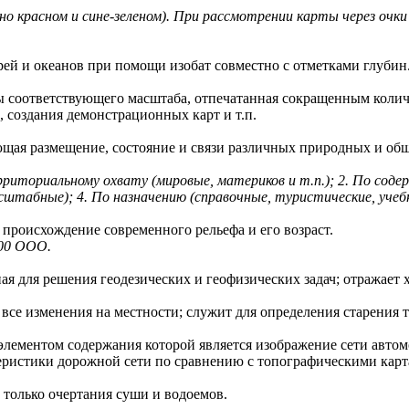
но красном и сине-зеленом). При рассмотрении карты через оч
рей и океанов при помощи изобат совместно с отметками глубин
ы соответствующего масштаба, отпечатанная сокращенным количе
 создания демонстрационных карт и т.п.
ющая размещение, состояние и связи различных природных и общ
риториальному охвату (мировые, материков и т.п.); 2. По соде
абные); 4. По назначению (справочные, туристические, учебны
 происхождение современного рельефа и его возраст.
00 ООО.
ная для решения геодезических и геофизических задач; отражает
 все изменения на местности; служит для определения старения 
 элементом содержания которой является изображение сети авт
теристики дорожной сети по сравнению с топографическими карт
ы только очертания суши и водоемов.