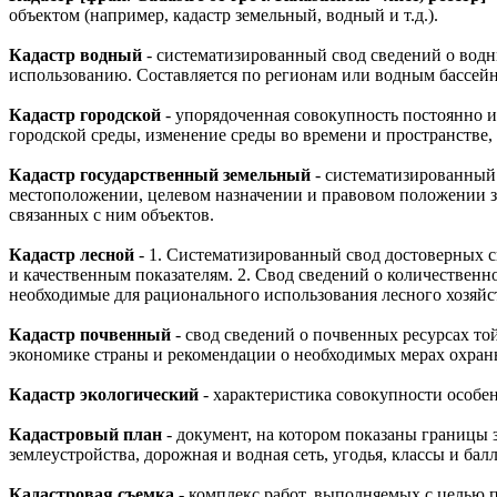
объектом (например, кадастр земельный, водный и т.д.).
Кадастр водный
- систематизированный свод сведений о водн
использованию. Составляется по регионам или водным бассей
Кадастр городской
- упорядоченная совокупность постоянно 
городской среды, изменение среды во времени и пространстве,
Кадастр государственный земельный
- систематизированный 
местоположении, целевом назначении и правовом положении зе
связанных с ним объектов.
Кадастр лесной
- 1. Систематизированный свод достоверных 
и качественным показателям. 2. Свод сведений о количественн
необходимые для рационального использования лесного хозяйс
Кадастр почвенный
- свод сведений о почвенных ресурсах т
экономике страны и рекомендации о необходимых мерах охран
Кадастр экологический
- характеристика совокупности особе
Кадастровый план
- документ, на котором показаны границы
землеустройства, дорожная и водная сеть, угодья, классы и бал
Кадастровая съемка
- комплекс работ, выполняемых с целью