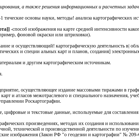
лирования, а также решения информационных и расчетных задач
-1 тические основы науки, методы! анализа картографических ис
рта]]
-способ изображения на карте средней интенсивности каког
апример, фоновой окраски или штриховки).
ние и осуществляющий! картографическую деятельность в| облас
ических и специи альных карт и планов, создания] электронных 
материалам и другим картографическим источникам.
я.
едприятие, осуществляющее издание массовыми тиражами в граф
карт и атласов межотраслевого и специального назначения, уче
 управлении Роскартографии.
е, цифровые и текстовые данные, используемые для составления 
графических произведениях, методах их создания и использовани
чной, технической и производственной деятельности по изучен
кие изображения (Закон РФ "о геодезии и картографии" № 209-ФЗ