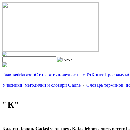
Главная
Магазин
Отправить полезное на сайт
Книги
Программы
Учебники, методички и словари Online
/
Словарь терминов, ис
"К"
Кадастр [фран. Cadastre от греч. Katastiehom - лист, реестр]