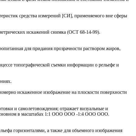
теристик средства измерений [СИ], применяемого вне сферы
метрических искажений снимка (ОСТ 68-14-99).
пропитанная для придания прозрачности раствором жиров,
оцессе топографической съемки информации о рельефе и
ениях.
номерно искаженное изображение на плоскости поверхности
отовки и самолетовождения; отражает визуальные и
 основном в масштабах 1:1 ООО ООО -1:4 ООО ООО.
ельефа горизонталями, а также для объемного изображения