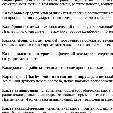
объектов местности, в том числе земли, растительности, водно
Калибровка средств измерений
- установление соответствия
Распространения государственного метрологического контроля 
Калибровка снимка
- технологический процесс, заключающий
Примечание. Существует несколько способов калибровки: по зве
Калька [фран. Caique - копия]
-прозрачная высококачественна
смолами, воском и т.д.; применяется для снятия копий с чертеже
Калька высот и контуров
- графический документ, вычерченн
ситуации местности.
Камеральные работы
- технологические процессы геодезиче
Карта [греч. Chartes - лист или свиток папируса для письма
Земли или другого небесного тела, показывающее расположенн
Карта авиационная
- специальная общегеографическая карта,
радиолокационные ориентиры, основные формы рельефа и опа
Примечание. Частный вид авиационных карт - радионавигаци
Карта анаглифическая
- специальная карта, применяющаяся в
рельефа на географических и геологических картах.