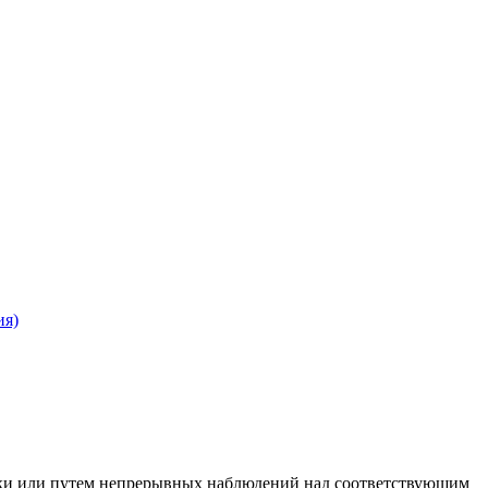
ия)
ски или путем непрерывных наблюдений над соответствующим