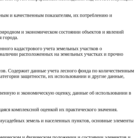
нным и качественным показателям, их потреблению и
риродном и экономическом состоянии объектов и явлений
 города.
нного кадастрового учета земельных участков о
и наличии расположенных на земельных участках и прочно
сов. Содержит данные учета лесного фонда по количественным
категории защитности, их использовании и другие данные,
твенную и экономическую оценку, данные об использовании в
аяся комплексной оценкой их практического значения.
риусадебных земель и населенных пунктов, основные элементы
омическом и физическом положении и состоянии элементов и