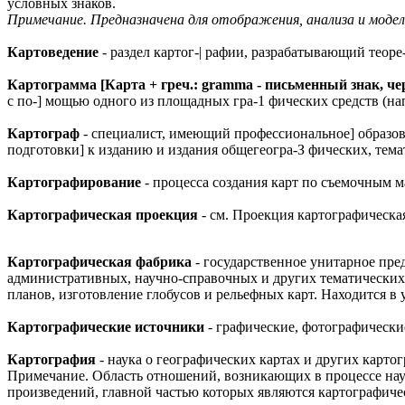
условных знаков.
Примечание. Предназначена для отображения, анализа и моде
Картоведение
- раздел картог-| рафии, разрабатывающий теоре
Картограмма [Карта + греч.: gramma - письменный знак, че
с по-] мощью одного из площадных гра-1 фических средств (н
Картограф
- специалист, имеющий профессиональное] образова
подготовки] к изданию и издания общегеогра-З фических, темат
Картографирование
- процесса создания карт по съемочным 
Картографическая проекция
- см. Проекция картографическа
Картографическая фабрика
- государственное унитарное пр
административных, научно-справочных и других тематических 
планов, изготовление глобусов и рельефных карт. Находится в
Картографические источники
- графические, фотографически
Картография
- наука о географических картах и других карто
Примечание. Область отношений, возникающих в процессе нау
произведений, главной частью которых являются картографичес