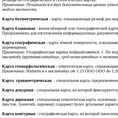
Примечание. Печатается в двух дополнительных цветах (обыч
модель местности.
Карта батиметрическая
- карта, показывающая рельеф дна мо
Карта бланковая
- копия обзорной или топографической карт
Предназначена для изготовления информационных документов,
Карта географическая
- карта земной поверхности, показыва
перемещение.
Примечание. Географические карты подразделяются: 1. По тер
масштабу (крупномасштабные, сред-немасштабные и мелкомасшт
Карта геоморфологическая
- тематическая карта, отражающая
Примечание. Издается в масштабах от 1:15 ООО ООО до 1:2
Карта гравиметрическая
- специальная карта, предназначен
Карта дежурная
- специальная карта, на которой фиксируются
Карта дорожная
- специальная тематическая карта, основным
(мостов, туннелей, паромов); содержит более детальные харак
Карта контурная
- географическая карта, на которой нанесен