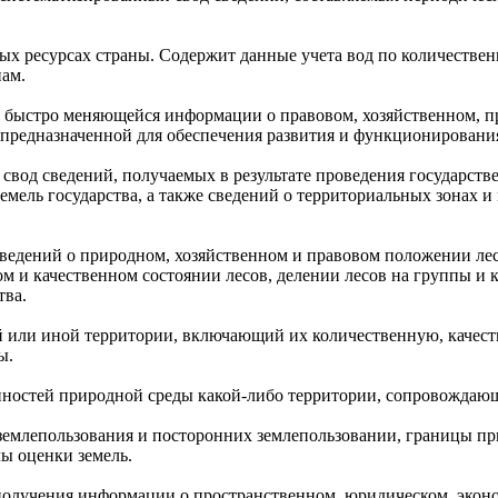
ых ресурсах страны. Содержит данные учета вод по количестве
нам.
и быстро меняющейся информации о правовом, хозяйственном, п
 предназначенной для обеспечения развития и функционирования
свод сведений, получаемых в результате проведения государстве
мель государства, а также сведений о территориальных зонах 
сведений о природном, хозяйственном и правовом положении ле
ом и качественном состоянии лесов, делении лесов на группы и 
тва.
ой или иной территории, включающий их количественную, качес
ы.
нностей природной среды какой-либо территории, сопровождающ
 землепользования и посторонних землепользовании, границы п
лы оценки земель.
 получения информации о пространственном, юридическом, экон