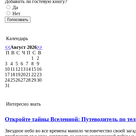
Добавить ли гостевую книгу?
Да
Нет
Календарь
<<
Август 2026
>>
П
В
С
Ч
П
С
В
1
2
3
4
5
6
7
8
9
10
11
12
13
14
15
16
17
18
19
20
21
22
23
24
25
26
27
28
29
30
31
Интересно знать
Откройте тайны Вселенной: Путеводитель по тел
Звездное небо во все времена манило человечество своей заг