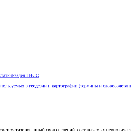
Статьи
Раздел ГНСС
пользуемых в геодезии и картографии (термины и словосочетан
-систематизированный свод сведений, составляемых периодиче