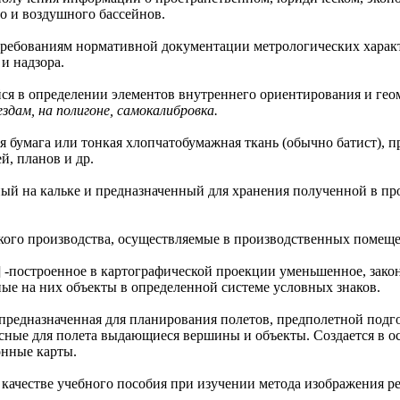
го и воздушного бассейнов.
 требованиям нормативной документации метрологических харак
и надзора.
ся в определении элементов внутреннего ориентирования и гео
здам, на полигоне, самокалибровка.
я бумага или тонкая хлопчатобумажная ткань (обычно батист), 
й, планов и др.
ый на кальке и предназначенный для хранения полученной в пр
ского производства, осуществляемые в производственных помещ
]
-построенное в картографической проекции уменьшенное, зако
ые на них объекты в определенной системе условных знаков.
 предназначенная для планирования полетов, предполетной подг
сные для полета выдающиеся вершины и объекты. Создается в
онные карты.
 качестве учебного пособия при изучении метода изображения р