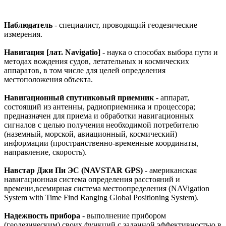
Наблюдатель
- специалист, проводящий геодезические
измерения.
Навигация [лат. Navigatio]
- наука о способах выбора пути и
методах вождения судов, летательных и космических
аппаратов, в том числе для целей определения
местоположения объекта.
Навигационный спутниковый приемник
- аппарат,
состоящий из антенны, радиоприемника и процессора;
предназначен для приема и обработки навигационных
сигналов с целью получения необходимой потребителю
(наземный, морской, авиационный, космический)
информации (пространственно-временные координаты,
направление, скорость).
Навстар Джи Пи ЭС (NAVSTAR GPS)
- американская
навигационная система определения расстояний и
времени,всемирная система местоопределения (NAVigation
System with Time Find Ranging Global Positioning System).
Надежность прибора
- выполнение прибором
(геодезическим) своих функций с заданной эффективностью в