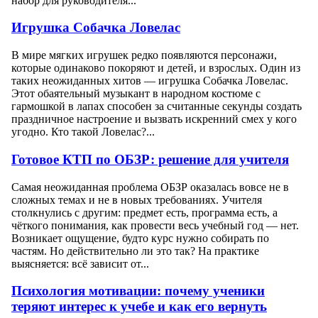
набор для руководителя...
Игрушка Собачка Ловелас
В мире мягких игрушек редко появляются персонажи,
которые одинаково покоряют и детей, и взрослых. Один из
таких неожиданных хитов — игрушка Собачка Ловелас.
Этот обаятельный музыкант в народном костюме с
гармошкой в лапах способен за считанные секунды создать
праздничное настроение и вызвать искренний смех у кого
угодно. Кто такой Ловелас?...
Готовое КТП по ОБЗР: решение для учителя
Самая неожиданная проблема ОБЗР оказалась вовсе не в
сложных темах и не в новых требованиях. Учителя
столкнулись с другим: предмет есть, программа есть, а
чёткого понимания, как провести весь учебный год — нет.
Возникает ощущение, будто курс нужно собирать по
частям. Но действительно ли это так? На практике
выясняется: всё зависит от...
Психология мотивации: почему ученики
теряют интерес к учебе и как его вернуть