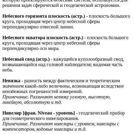
решения задач сферической и геодезической астрономии.
Небесного горизонта плоскость (астр.)
- плоскость большого
круга, проходящая через центр небесной сферы
перпендикулярно отвесной линии.
Небесного экватора плоскость (астр.)
- плоскость большого
круга, проходящая через центр небесной сферы
перпендикулярно оси мира.
Небесный свод (астр.)
- кажущийся куполообразный свод,
возвышающийся над головой наблюдателя; видимая часть
неба.
Невязка
- разность между фактическим и теоретическим
значением какой-либо величины, возникающая вследствие
неизбежных погрешностей измерений.
Примечание. Различают невязку угловую, высотную,
линейную, абсолютную и тд.
Нивелир [фран. Niveau - уровень]
- геодезический прибор
для геометрического нивелирования.
Примечание. Различают нивелиры с уровнем, нивелиры с
компенсатором, кодовые нивелиры и т.д.