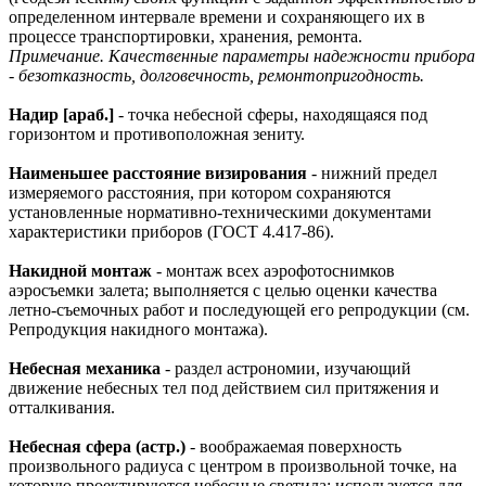
определенном интервале времени и сохраняющего их в
процессе транспортировки, хранения, ремонта.
Примечание. Качественные параметры надежности прибора
- безотказность, долговечность, ремонтопригодность.
Надир [араб.]
- точка небесной сферы, находящаяся под
горизонтом и противоположная зениту.
Наименьшее расстояние визирования
- нижний предел
измеряемого расстояния, при котором сохраняются
установленные нормативно-техническими документами
характеристики приборов (ГОСТ 4.417-86).
Накидной монтаж
- монтаж всех аэрофотоснимков
аэросъемки залета; выполняется с целью оценки качества
летно-съемочных работ и последующей его репродукции (см.
Репродукция накидного монтажа).
Небесная механика
- раздел астрономии, изучающий
движение небесных тел под действием сил притяжения и
отталкивания.
Небесная сфера (астр.)
- воображаемая поверхность
произвольного радиуса с центром в произвольной точке, на
которую проектируются небесные светила; используется для