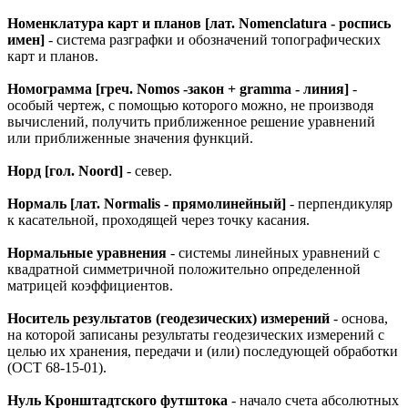
Номенклатура карт и планов [лат. Nomenclatura - роспись
имен]
- система разграфки и обозначений топографических
карт и планов.
Номограмма [греч. Nomos -закон + gramma - линия]
-
особый чертеж, с помощью которого можно, не производя
вычислений, получить приближенное решение уравнений
или приближенные значения функций.
Норд [гол. Noord]
- север.
Нормаль [лат. Normalis - прямолинейный]
- перпендикуляр
к касательной, проходящей через точку касания.
Нормальные уравнения
- системы линейных уравнений с
квадратной симметричной положительно определенной
матрицей коэффициентов.
Носитель результатов (геодезических) измерений
- основа,
на которой записаны результаты геодезических измерений с
целью их хранения, передачи и (или) последующей обработки
(ОСТ 68-15-01).
Нуль Кронштадтского футштока
- начало счета абсолютных