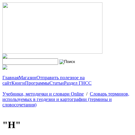
Главная
Магазин
Отправить полезное на
сайт
Книги
Программы
Статьи
Раздел ГНСС
Учебники, методички и словари Online
/
Словарь терминов,
используемых в геодезии и картографии (термины и
словосочетания)
"Н"