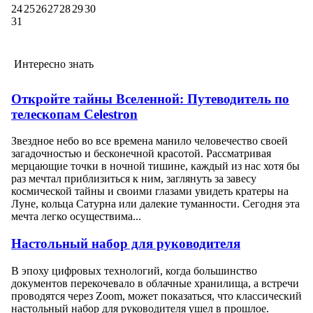
24
25
26
27
28
29
30
31
Интересно знать
Откройте тайны Вселенной: Путеводитель по
телескопам Celestron
Звездное небо во все времена манило человечество своей
загадочностью и бесконечной красотой. Рассматривая
мерцающие точки в ночной тишине, каждый из нас хотя бы
раз мечтал приблизиться к ним, заглянуть за завесу
космической тайны и своими глазами увидеть кратеры на
Луне, кольца Сатурна или далекие туманности. Сегодня эта
мечта легко осуществима...
Настольный набор для руководителя
В эпоху цифровых технологий, когда большинство
документов перекочевало в облачные хранилища, а встречи
проводятся через Zoom, может показаться, что классический
настольный набор для руководителя ушел в прошлое.