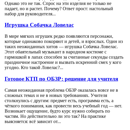
Однако это не так. Спрос на эти изделия не только не
падает, но и растет. Почему? Ответ прост: настольный
набор для руководителя...
Игрушка Собачка Ловелас
В мире мягких игрушек редко появляются персонажи,
которые одинаково покоряют и детей, и взрослых. Один из
таких неожиданных хитов — игрушка Собачка Ловелас.
Этот обаятельный музыкант в народном костюме с
гармошкой в лапах способен за считанные секунды создать
праздничное настроение и вызвать искренний смех у кого
угодно. Кто такой Ловелас?...
Готовое КТП по ОБЗР: решение для учителя
Самая неожиданная проблема ОБЗР оказалась вовсе не в
сложных темах и не в новых требованиях. Учителя
столкнулись с другим: предмет есть, программа есть, а
чёткого понимания, как провести весь учебный год — нет.
Возникает ощущение, будто курс нужно собирать по
частям. Но действительно ли это так? На практике
выясняется: всё зависит от...