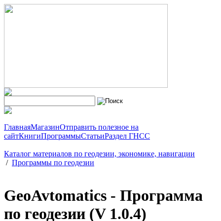
Главная
Магазин
Отправить полезное на
сайт
Книги
Программы
Статьи
Раздел ГНСС
Каталог материалов по геодезии, экономике, навигации
/
Программы по геодезии
GeoAvtomatics - Программа
по геодезии (V 1.0.4)