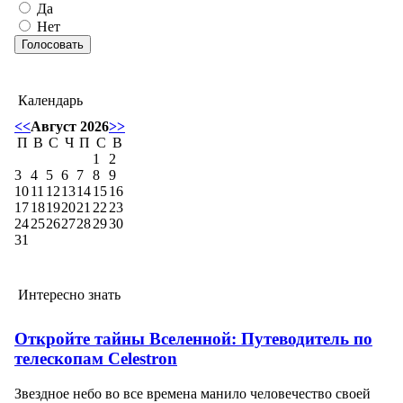
Да
Нет
Календарь
<<
Август 2026
>>
П
В
С
Ч
П
С
В
1
2
3
4
5
6
7
8
9
10
11
12
13
14
15
16
17
18
19
20
21
22
23
24
25
26
27
28
29
30
31
Интересно знать
Откройте тайны Вселенной: Путеводитель по
телескопам Celestron
Звездное небо во все времена манило человечество своей