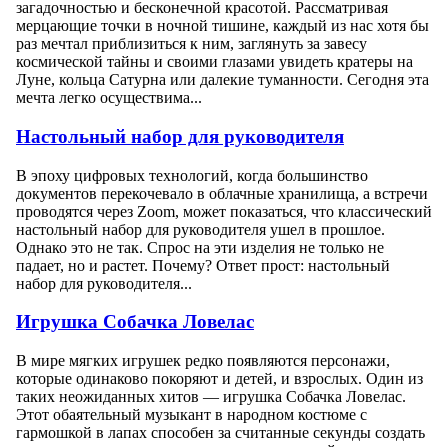
загадочностью и бесконечной красотой. Рассматривая
мерцающие точки в ночной тишине, каждый из нас хотя бы
раз мечтал приблизиться к ним, заглянуть за завесу
космической тайны и своими глазами увидеть кратеры на
Луне, кольца Сатурна или далекие туманности. Сегодня эта
мечта легко осуществима...
Настольный набор для руководителя
В эпоху цифровых технологий, когда большинство
документов перекочевало в облачные хранилища, а встречи
проводятся через Zoom, может показаться, что классический
настольный набор для руководителя ушел в прошлое.
Однако это не так. Спрос на эти изделия не только не
падает, но и растет. Почему? Ответ прост: настольный
набор для руководителя...
Игрушка Собачка Ловелас
В мире мягких игрушек редко появляются персонажи,
которые одинаково покоряют и детей, и взрослых. Один из
таких неожиданных хитов — игрушка Собачка Ловелас.
Этот обаятельный музыкант в народном костюме с
гармошкой в лапах способен за считанные секунды создать