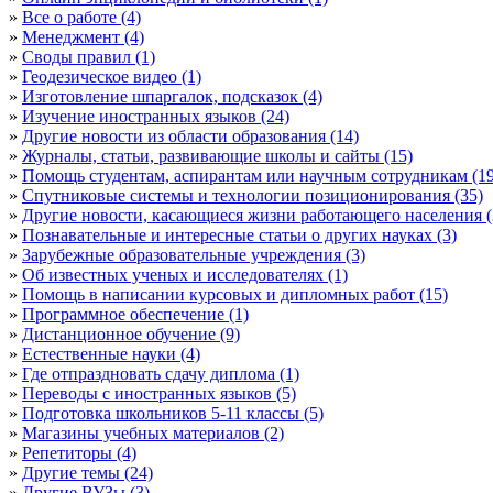
»
Все о работе (4)
»
Менеджмент (4)
»
Своды правил (1)
»
Геодезическое видео (1)
»
Изготовление шпаргалок, подсказок (4)
»
Изучение иностранных языков (24)
»
Другие новости из области образования (14)
»
Журналы, статьи, развивающие школы и сайты (15)
»
Помощь студентам, аспирантам или научным сотрудникам (19
»
Спутниковые системы и технологии позиционирования (35)
»
Другие новости, касающиеся жизни работающего населения (
»
Познавательные и интересные статьи о других науках (3)
»
Зарубежные образовательные учреждения (3)
»
Об известных ученых и исследователях (1)
»
Помощь в написании курсовых и дипломных работ (15)
»
Программное обеспечение (1)
»
Дистанционное обучение (9)
»
Естественные науки (4)
»
Где отпраздновать сдачу диплома (1)
»
Переводы с иностранных языков (5)
»
Подготовка школьников 5-11 классы (5)
»
Магазины учебных материалов (2)
»
Репетиторы (4)
»
Другие темы (24)
»
Другие ВУЗы (3)