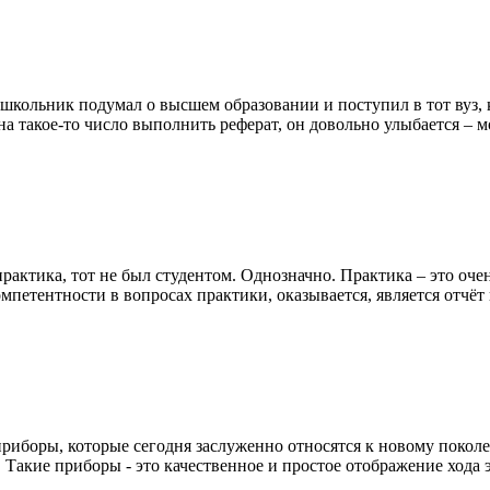
кольник подумал о высшем образовании и поступил в тот вуз, ко
а такое-то число выполнить реферат, он довольно улыбается – мо
практика, тот не был студентом. Однозначно. Практика – это оче
петентности в вопросах практики, оказывается, является отчёт 
приборы, которые сегодня заслуженно относятся к новому поко
Такие приборы - это качественное и простое отображение хода э