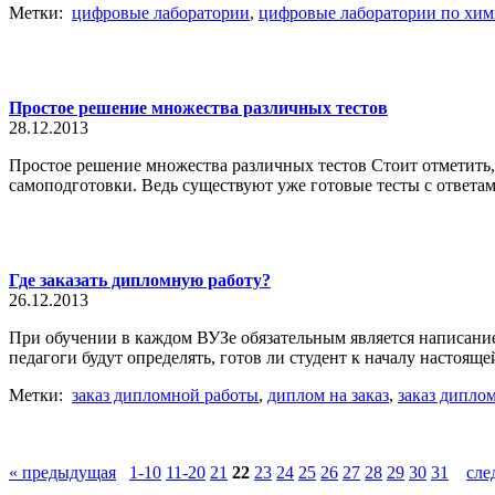
Метки:
цифровые лаборатории
,
цифровые лаборатории по хи
Простое решение множества различных тестов
28.12.2013
Простое решение множества различных тестов Cтоит отметить, чт
самоподготовки. Ведь существуют уже готовые тесты с ответам
Где заказать дипломную работу?
26.12.2013
При обучении в каждом ВУЗе обязательным является написание 
педагоги будут определять, готов ли студент к началу настоящ
Метки:
заказ дипломной работы
,
диплом на заказ
,
заказ дипло
« предыдущая
1-10
11-20
21
22
23
24
25
26
27
28
29
30
31
сле