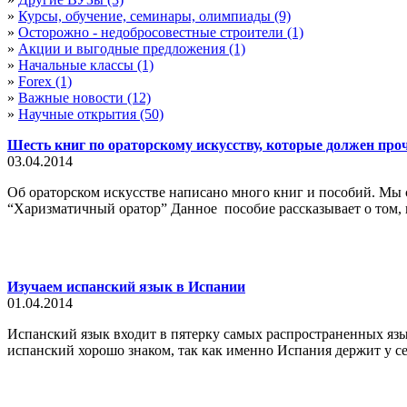
»
Курсы, обучение, семинары, олимпиады (9)
»
Осторожно - недобросовестные строители (1)
»
Акции и выгодные предложения (1)
»
Начальные классы (1)
»
Forex (1)
»
Важные новости (12)
»
Научные открытия (50)
Шесть книг по ораторскому искусству, которые должен пр
03.04.2014
Об ораторском искусстве написано много книг и пособий. Мы 
“Харизматичный оратор” Данное пособие рассказывает о том, к
Изучаем испанский язык в Испании
01.04.2014
Испанский язык входит в пятерку самых распространенных язы
испанский хорошо знаком, так как именно Испания держит у се