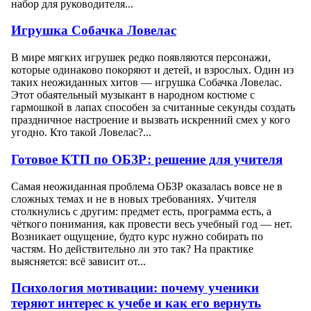
набор для руководителя...
Игрушка Собачка Ловелас
В мире мягких игрушек редко появляются персонажи,
которые одинаково покоряют и детей, и взрослых. Один из
таких неожиданных хитов — игрушка Собачка Ловелас.
Этот обаятельный музыкант в народном костюме с
гармошкой в лапах способен за считанные секунды создать
праздничное настроение и вызвать искренний смех у кого
угодно. Кто такой Ловелас?...
Готовое КТП по ОБЗР: решение для учителя
Самая неожиданная проблема ОБЗР оказалась вовсе не в
сложных темах и не в новых требованиях. Учителя
столкнулись с другим: предмет есть, программа есть, а
чёткого понимания, как провести весь учебный год — нет.
Возникает ощущение, будто курс нужно собирать по
частям. Но действительно ли это так? На практике
выясняется: всё зависит от...
Психология мотивации: почему ученики
теряют интерес к учебе и как его вернуть