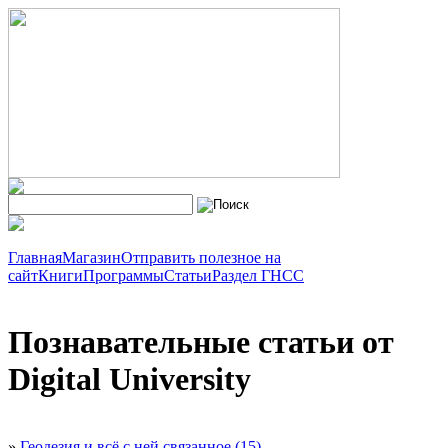
Главная
Магазин
Отправить полезное на
сайт
Книги
Программы
Статьи
Раздел ГНСС
Познавательные статьи от
Digital University
»
Геодезия и всё с ней связанное (15)