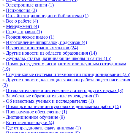
»
Электронные книги (1)
»
Психология (3)
»
Онлайн энциклопедии и библиотеки (1)
»
Все о работе (4)
»
Менеджмент (4)
»
Своды правил (1)
»
Геодезическое видео (1)
»
Изготовление шпаргалок, подсказок (4)
»
Изучение иностранных языков (24)
»
Другие новости из области образования (14)
»
Журналы, статьи, развивающие школы и сайты (15)
»
Помощь студентам, аспирантам или научным сотрудникам
(19)
»
Спутниковые системы и технологии позиционирования (35)
»
Другие новости, касающиеся жизни работающего населения
(3)
»
Познавательные и интересные статьи о других науках (3)
»
Зарубежные образовательные учреждения (3)
»
Об известных ученых и исследователях (1)
»
Помощь в написании курсовых и дипломных работ (15)
»
Программное обеспечение (1)
»
Дистанционное обучение (9)
»
Естественные науки (4)
»
Где отпраздновать сдачу диплома (1)