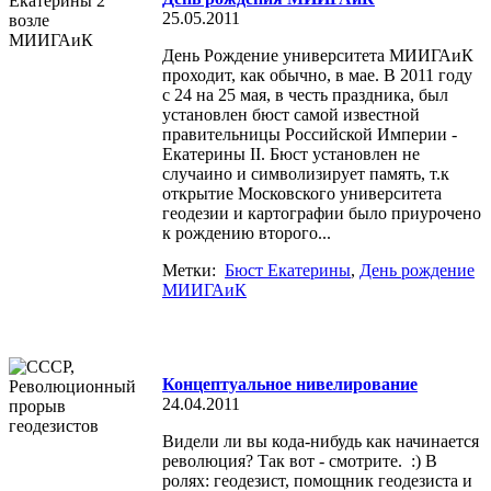
25.05.2011
День Рождение университета МИИГАиК
проходит, как обычно, в мае. В 2011 году
с 24 на 25 мая, в честь праздника, был
установлен бюст самой известной
правительницы Российской Империи -
Екатерины II. Бюст установлен не
случаино и символизирует память, т.к
открытие Московского университета
геодезии и картографии было приурочено
к рождению второго...
Метки:
Бюст Екатерины
,
День рождение
МИИГАиК
Концептуальное нивелирование
24.04.2011
Видели ли вы кода-нибудь как начинается
революция? Так вот - смотрите. :) В
ролях: геодезист, помощник геодезиста и