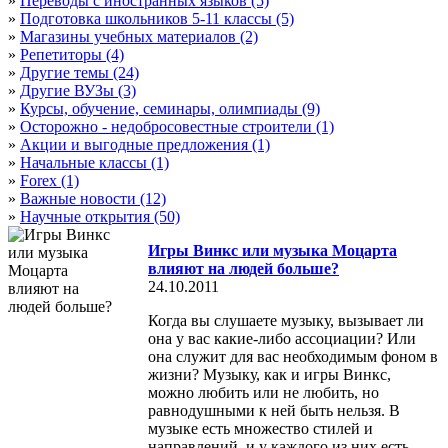
»
Переводы с иностранных языков (5)
»
Подготовка школьников 5-11 классы (5)
»
Магазины учебных материалов (2)
»
Репетиторы (4)
»
Другие темы (24)
»
Другие ВУЗы (3)
»
Курсы, обучение, семинары, олимпиады (9)
»
Осторожно - недобросовестные строители (1)
»
Акции и выгодные предложения (1)
»
Начальные классы (1)
»
Forex (1)
»
Важные новости (12)
»
Научные открытия (50)
Игры Винкс или музыка Моцарта
влияют на людей больше?
24.10.2011
Когда вы слушаете музыку, вызывает ли
она у вас какие-либо ассоциации? Или
она служит для вас необходимым фоном в
жизни? Музыку, как и игры Винкс,
можно любить или не любить, но
равнодушными к ней быть нельзя. В
музыке есть множество стилей и
направлений, и у каждого из них есть