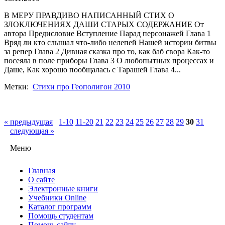
В МЕРУ ПРАВДИВО НАПИСАННЫЙ СТИХ О
ЗЛОКЛЮЧЕНИЯХ ДАШИ СТАРЫХ СОДЕРЖАНИЕ От
автора Предисловие Вступление Парад персонажей Глава 1
Вряд ли кто слышал что-либо нелепей Нашей истории битвы
за репер Глава 2 Дивная сказка про то, как баб свора Как-то
посеяла в поле приборы Глава 3 О любопытных процессах и
Даше, Как хорошо пообщалась с Тарашей Глава 4...
Метки:
Стихи про Геополигон 2010
« предыдущая
1-10
11-20
21
22
23
24
25
26
27
28
29
30
31
следующая »
Меню
Главная
О сайте
Электронные книги
Учебники Online
Каталог программ
Помощь студентам
Помочь сайту