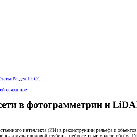
Статьи
Раздел ГНСС
ней связанное
осети в фотограмметрии и LiD
ственного интеллекта (ИИ) в реконструкции рельефа и объекто
оно‑ и мультивидовой глубины, нейросетевые модели объёма (Ne