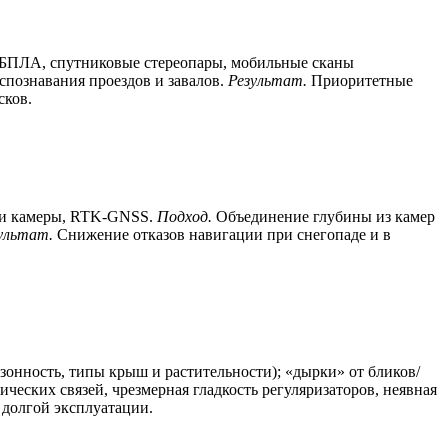
 БПЛА, спутниковые стереопары, мобильные сканы
познавания проездов и завалов.
Результат.
Приоритетные
сков.
и камеры, RTK‑GNSS.
Подход.
Объединение глубины из камер
ультат.
Снижение отказов навигации при снегопаде и в
онность, типы крыш и растительности); «дырки» от бликов/
ческих связей, чрезмерная гладкость регуляризаторов, неявная
 долгой эксплуатации.