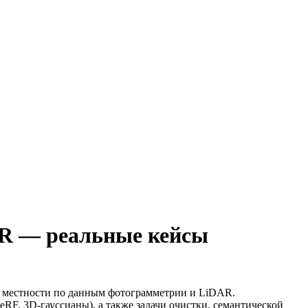
AR — реальные кейсы
в местности по данным фотограмметрии и LiDAR.
RF, 3D‑гауссианы), а также задачи очистки, семантической