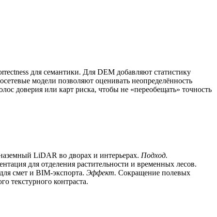
rectness для семантики. Для DEM добавляют статистику
росетевые модели позволяют оценивать неопределённость
полос доверия или карт риска, чтобы не «переобещать» точность
наземный LiDAR во дворах и интерьерах.
Подход.
нтация для отделения растительности и временных лесов.
для смет и BIM‑экспорта.
Эффект.
Сокращение полевых
го текстурного контраста.