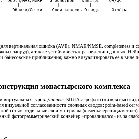
.  Depth/MVS/NeRF   Ground/Non   Фильтры    QA/QC

       |               |            | 

яя вертикальная ошибка (AVE), NMAE/NMSE, completeness и cor
ожных запруд), а также устойчивость к разрежению данных. Ней
 или байесовские приближения; важно визуализировать её в виде 
конструкция монастырского комплекса
и виртуальных туров.
Данные.
БПЛА‑аэрофото (низкая высота), 
визуальной согласованности сложных сводов; point‑based сегме
ой сетью; отдельные слои материала (камень/черепица/металл) 
нный фотограмметрический конвейер «проваливался» из‑за слабо