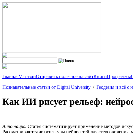
Главная
Магазин
Отправить полезное на сайт
Книги
Программы
Познавательные статьи от Digital University
/
Геодезия и всё с 
Как ИИ рисует рельеф: нейр
Аннотация.
Статья систематизирует применение методов искус
Рассматриваются архитектуры нейросетей для стереовидения, м