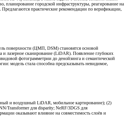
тво, планирование городской инфраструктуры, реагирование на
. Предлагаются практические рекомендации по верификации,
ель поверхности (ЦМП, DSM) становятся основой
 и лазерное сканирование (LiDAR). Появление глубоких
тивидовой фотограмметрии до денойзинга и семантической
гии: модель стала способна предсказывать невидимое,
мный и воздушный LiDAR, мобильное картирование); (2)
NN/Transformer для disparity; NeRF/3DGS для
формации оказывают влияние на совместимость слоёв и