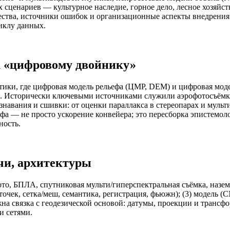
 сценариев — культурное наследие, горное дело, лесное хозяйс
ества, источники ошибок и организационные аспекты внедрения
иклу данных.
к «цифровому двойнику»
тики, где цифровая модель рельефа (ЦМР, DEM) и цифровая мод
в. Исторически ключевыми источниками служили аэрофотосъёмка
знавания и сшивки: от оценки параллакса в стереопарах и муль
а — не просто ускорение конвейера; это пересборка эпистемоло
ность.
чи, архитектуры
ото, БПЛА, спутниковая мульти/гиперспектральная съёмка, назе
точек, сетка/меш, семантика, регистрация, фьюжн); (3) модель (C
жна связка с геодезической основой: датумы, проекции и транс
и сетями.