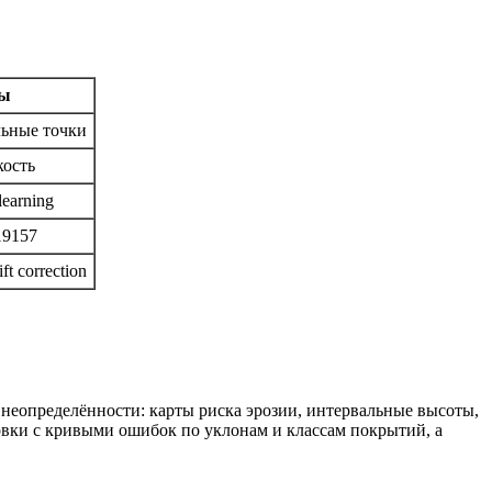
ры
льные точки
кость
learning
19157
t correction
неопределённости: карты риска эрозии, интервальные высоты,
овки с кривыми ошибок по уклонам и классам покрытий, а