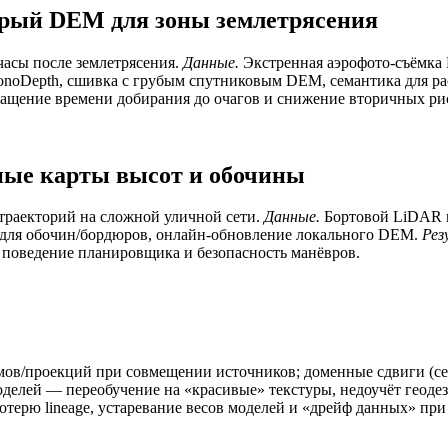
стрый DEM для зоны землетрясения
часы после землетрясения.
Данные.
Экстренная аэрофото‑съёмка
oDepth, сшивка с грубым спутниковым DEM, семантика для рас
щение времени добирания до очагов и снижение вторичных ри
ные карты высот и обочины
траекторий на сложной уличной сети.
Данные.
Бортовой LiDAR 
 для обочин/бордюров, онлайн‑обновление локального DEM.
Рез
 поведение планировщика и безопасность манёвров.
ов/проекций при совмещении источников; доменные сдвиги (сез
делей — переобучение на «красивые» текстуры, недоучёт геодези
терю lineage, устаревание весов моделей и «дрейф данных» при