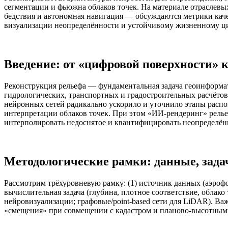
сегментации и фьюжна облаков точек. На материале отраслевых
бедствия и автономная навигация — обсуждаются метрики кач
визуализации неопределённости и устойчивому жизненному ц
Введение: от «цифровой поверхности» 
Реконструкция рельефа — фундаментальная задача геоинформа
гидрологических, транспортных и градостроительных расчёто
нейронных сетей радикально ускорило и уточнило этапы распо
интерпретации облаков точек. При этом «ИИ‑рендеринг» рельеф
интерполировать недоснятое и квантифицировать неопределён
Методологические рамки: данные, зада
Рассмотрим трёхуровневую рамку: (1) источник данных (аэроф
вычислительная задача (глубина, плотное соответствие, облако 
нейровизуализации; графовые/point‑based сети для LiDAR). Ва
«смещения» при совмещении с кадастром и планово‑высотным