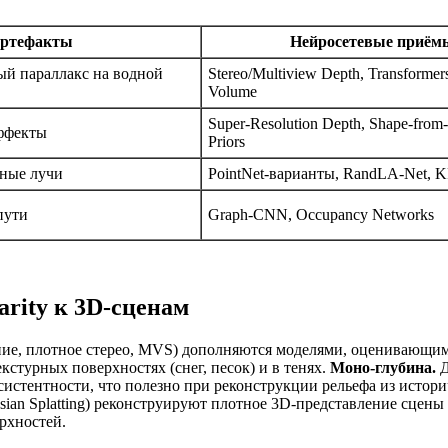
артефакты
Нейросетевые приём
ый параллакс на водной
Stereo/Multiview Depth, Transformers
Volume
Super‑Resolution Depth, Shape‑from
эффекты
Priors
зные лучи
PointNet‑варианты, RandLA‑Net, 
пути
Graph‑CNN, Occupancy Networks
arity к 3D‑сценам
ие, плотное стерео, MVS) дополняются моделями, оценивающими 
кстурных поверхностях (снег, песок) и в тенях.
Моно‑глубина.
Д
истентности, что полезно при реконструкции рельефа из истор
sian Splatting) реконструируют плотное 3D‑представление сцен
рхностей.