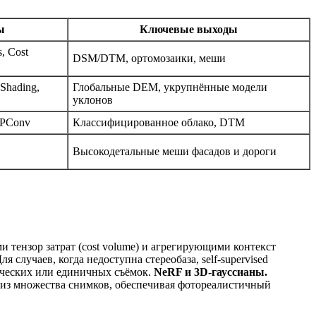
ы
Ключевые выходы
, Cost
DSM/DTM, ортомозаики, меши
‑Shading,
Глобальные DEM, укрупнённые модели
уклонов
KPConv
Классифицированное облако, DTM
Высокодетальные меши фасадов и дороги
тензор затрат (cost volume) и агрегирующими контекст
ля случаев, когда недоступна стереобаза, self‑supervised
ических или единичных съёмок.
NeRF и 3D‑гауссианы.
ы из множества снимков, обеспечивая фотореалистичный