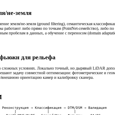
ля/не‑земля
ние земля/не‑земля (ground filtering), семантическая классифик
ы работают либо прямо по точкам (PointNet‑семейство), либо п
ным пробелам в данных, а обучение с переносом (domain adapta
 фьюжн для рельефа
в сложных условиях. Локально точный, но дырявый LiDAR допо
ешают задачу совместной оптимизации: фотометрические и геом
/внешнюю ориентацию камер и калибровку сканера.
M
 Реконструкция → Классификация → DTM/DSM → Валидация

       |               |            | 
