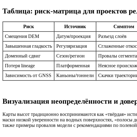
Таблица: риск‑матрица для проектов р
Риск
Источник
Симптом
Смещения DEM
Датум/проекция
Разъезд слоёв
Завышенная гладкость
Регуляризация
Сглаженные отко
Доменный сдвиг
Сезон/регион
Провалы сегмент
Потеря lineage
Платформенная
Неясное происхо
Зависимость от GNSS
Каньоны/тоннели
Скачки траектори
Визуализация неопределённости и дове
Карты высот традиционно воспринимаются как «твёрдая» истин
маски низкой уверенности на водных поверхностях, «полосы д
также примеры провалов модели с рекомендациями по полево