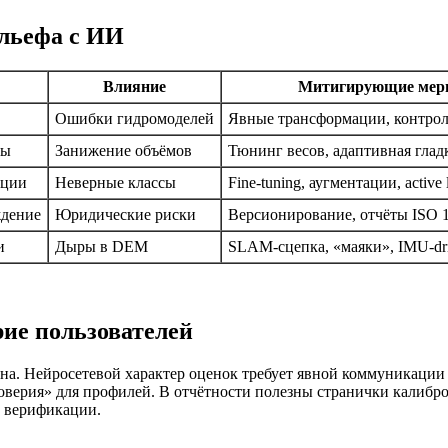
ельефа с ИИ
Влияние
Митигирующие ме
Ошибки гидромоделей
Явные трансформации, контро
сы
Занижение объёмов
Тюнинг весов, адаптивная глад
ации
Неверные классы
Fine‑tuning, аугментации, active 
ждение
Юридические риски
Версионирование, отчёты ISO 
и
Дыры в DEM
SLAM‑сцепка, «маяки», IMU‑drif
рие пользователей
а. Нейросетевой характер оценок требует явной коммуникации 
оверия» для профилей. В отчётности полезны странички калибр
й верификации.