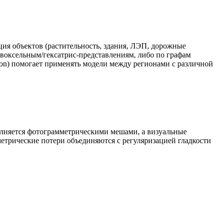
ация объектов (растительность, здания, ЛЭП, дорожные
о воксельным/гексатрис‑представлениям, либо по графам
tion) помогает применять модели между регионами с различной
лняется фотограмметрическими мешами, а визуальные
етрические потери объединяются с регуляризацией гладкости