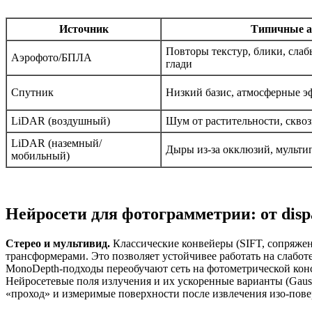
Источник
Типичные 
Повторы текстур, блики, слаб
Аэрофото/БПЛА
глади
Спутник
Низкий базис, атмосферные 
LiDAR (воздушный)
Шум от растительности, скво
LiDAR (наземный/
Дыры из‑за окклюзий, мульти
мобильный)
Нейросети для фотограмметрии: от disp
Стерео и мультивид.
Классические конвейеры (SIFT, сопряжен
трансформерами. Это позволяет устойчивее работать на слаботе
MonoDepth‑подходы переобучают сеть на фотометрической конс
Нейросетевые поля излучения и их ускоренные варианты (Gaus
«проход» и измеримые поверхности после извлечения изо‑пове