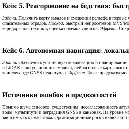
Кейс 5. Реагирование на бедствия: бы
Задача.
Получить карту завалов и смещений рельефа в первые 
спасательных отрядов.
Подход.
Быстрый нейросетевой MVS/Mon
коридоры для техники, оценка объёмов сдвигов.
Эффект.
Сокра
Кейс 6. Автономная навигация: локаль
Задача.
Обеспечить устойчивую локализацию и планирование 
и LiDAR в оккупационные модели, нейросетевые карты высот
тоннелях, где GNSS недоступен.
Эффект.
Более предсказуемое
Источники ошибок и предвзятостей
Помимо шума сенсоров, существенны: несогласованность датум
воды; мультипути и деградация GNSS в каньонах. На уровне мо
зависимость от масштаба. Организационные риски включают по