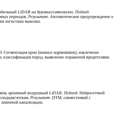
бильный LiDAR на буровых/самосвалах.
Подход.
чных периодов.
Результат.
Автоматическое предупреждение о
ия логистики вывозки.
д.
Сегментация крон (instance segmentation), извлечение
, классификация пород, выявление поражений вредителями.
вня, архивный воздушный LiDAR.
Подход.
Нейросетевой
 колодцам/лоткам.
Результат.
DTM, совместимый с
 ливневой канализации.