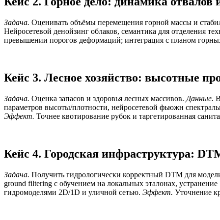
Кейс 2. Горное дело: динамика отвалов 
Задача.
Оценивать объёмы перемещения горной массы и стабил
Нейросетевой денойзинг облаков, семантика для отделения 
превышении порогов деформаций; интеграция с планом горны
Кейс 3. Лесное хозяйство: высотные п
Задача.
Оценка запасов и здоровья лесных массивов.
Данные.
В
параметров высоты/плотности, нейросетевой фьюжн спектраль
Эффект.
Точнее квотирование рубок и таргетированная санита
Кейс 4. Городская инфраструктура: DT
Задача.
Получить гидрологически корректный DTM для модел
ground filtering с обучением на локальных эталонах, устранени
гидромоделями 2D/1D и уличной сетью.
Эффект.
Уточнение кр