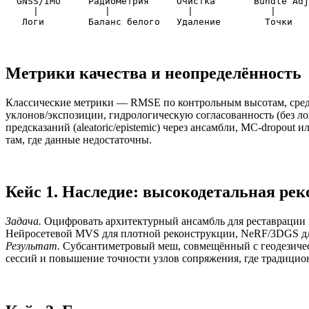
  GNSS/IMU     Радиометрия     Очистка       Bundle Adj
     |            |              |              |      
Метрики качества и неопределённость
Классические метрики — RMSE по контрольным высотам, средн
уклонов/экспозиции, гидрологическую согласованность (без л
предсказаний (aleatoric/epistemic) через ансамбли, MC‑dropout
там, где данные недостаточны.
Кейс 1. Наследие: высокодетальная ре
Задача.
Оцифровать архитектурный ансамбль для реставрации 
Нейросетевой MVS для плотной реконструкции, NeRF/3DGS для 
Результат.
Субсантиметровый меш, совмещённый с геодезическ
сессий и повышение точности узлов сопряжения, где традицио