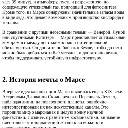
часа 39 минут), и атмосферу, пусть и разреженную, но
содержащую углекислый газ, пригодный для фотосинтеза.
Кроме того, на Марсе обнаружены значительные запасы воды
в виде льда, что делает возможным производство кислорода и
топлива.
В сравнении с другими небесными телами — Венерой, Луной
или спутниками Юпитера — Марс представляет оптимальный
компромисс между достижимостью и потенциальной
обитаемостью. Он достаточно близок к Земле, чтобы до него
можно было добраться за 6–9 месяцев, и достаточно велик,
чтобы поддерживать устойчивую инфраструктуру.
2. История мечты о Марсе
Впервые идея колонизации Марса появилась ещё в XIX веке.
Астрономы Джованни Скиапарелли и Персиваль Лоуэлл,
наблюдая линии на поверхности планеты, ошибочно
интерпретировали их как искусственные каналы. Это
породило миф о марсианах и целую волну научной
фантастики. Позднее, с развитием космонавтики, внимание
сместилось от инопланетной жизни к возможности
человеческого присутствия.