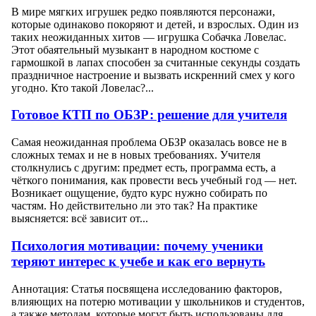
В мире мягких игрушек редко появляются персонажи,
которые одинаково покоряют и детей, и взрослых. Один из
таких неожиданных хитов — игрушка Собачка Ловелас.
Этот обаятельный музыкант в народном костюме с
гармошкой в лапах способен за считанные секунды создать
праздничное настроение и вызвать искренний смех у кого
угодно. Кто такой Ловелас?...
Готовое КТП по ОБЗР: решение для учителя
Самая неожиданная проблема ОБЗР оказалась вовсе не в
сложных темах и не в новых требованиях. Учителя
столкнулись с другим: предмет есть, программа есть, а
чёткого понимания, как провести весь учебный год — нет.
Возникает ощущение, будто курс нужно собирать по
частям. Но действительно ли это так? На практике
выясняется: всё зависит от...
Психология мотивации: почему ученики
теряют интерес к учебе и как его вернуть
Аннотация: Статья посвящена исследованию факторов,
влияющих на потерю мотивации у школьников и студентов,
а также методам, которые могут быть использованы для