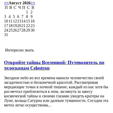
<<
Август 2026
>>
П
В
С
Ч
П
С
В
1
2
3
4
5
6
7
8
9
10
11
12
13
14
15
16
17
18
19
20
21
22
23
24
25
26
27
28
29
30
31
Интересно знать
Откройте тайны Вселенной: Путеводитель по
телескопам Celestron
Звездное небо во все времена манило человечество своей
загадочностью и бесконечной красотой. Рассматривая
мерцающие точки в ночной тишине, каждый из нас хотя бы
раз мечтал приблизиться к ним, заглянуть за завесу
космической тайны и своими глазами увидеть кратеры на
Луне, кольца Сатурна или далекие туманности. Сегодня эта
мечта легко осуществима...