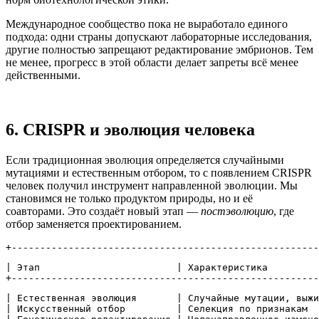
Международное сообщество пока не выработало единого
подхода: одни страны допускают лабораторные исследования,
другие полностью запрещают редактирование эмбрионов. Тем
не менее, прогресс в этой области делает запреты всё менее
действенными.
6. CRISPR и эволюция человека
Если традиционная эволюция определяется случайными
мутациями и естественным отбором, то с появлением CRISPR
человек получил инструмент направленной эволюции. Мы
становимся не только продуктом природы, но и её
соавторами. Это создаёт новый этап —
постэволюцию
, где
отбор заменяется проектированием.
+------------------------------------------------------
| Этап                        | Характеристика         
+------------------------------------------------------
| Естественная эволюция       | Случайные мутации, выжи
| Искусственный отбор         | Селекция по признакам  