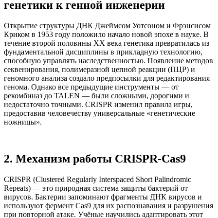
генетики к генной инженерии
Открытие структуры ДНК Джеймсом Уотсоном и Фрэнсисом
Криком в 1953 году положило начало новой эпохе в науке. В
течение второй половины XX века генетика превратилась из
фундаментальной дисциплины в прикладную технологию,
способную управлять наследственностью. Появление методов
секвенирования, полимеразной цепной реакции (ПЦР) и
геномного анализа создало предпосылки для редактирования
генома. Однако все предыдущие инструменты — от
рекомбиназ до TALEN — были сложными, дорогими и
недостаточно точными. CRISPR изменил правила игры,
предоставив человечеству универсальные «генетические
ножницы».
2. Механизм работы CRISPR-Cas9
CRISPR (Clustered Regularly Interspaced Short Palindromic
Repeats) — это природная система защиты бактерий от
вирусов. Бактерии запоминают фрагменты ДНК вирусов и
используют фермент Cas9 для их распознавания и разрушения
при повторной атаке. Учёные научились адаптировать этот