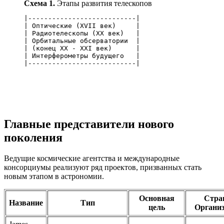
Схема 1.
Этапы развития телескопов
|---------------------------|

| Оптические (XVII век)     |

| Радиотелескопы (XX век)   |

| Орбитальные обсерватории  |

| (конец XX - XXI век)      |

| Интерферометры будущего   |

Главные представители нового
поколения
Ведущие космические агентства и международные
консорциумы реализуют ряд проектов, призванных стать
новым этапом в астрономии.
Основная
Стра
Название
Тип
цель
Органи