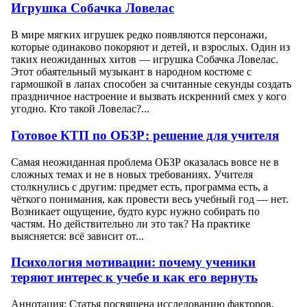
Игрушка Собачка Ловелас
В мире мягких игрушек редко появляются персонажи,
которые одинаково покоряют и детей, и взрослых. Один из
таких неожиданных хитов — игрушка Собачка Ловелас.
Этот обаятельный музыкант в народном костюме с
гармошкой в лапах способен за считанные секунды создать
праздничное настроение и вызвать искренний смех у кого
угодно. Кто такой Ловелас?...
Готовое КТП по ОБЗР: решение для учителя
Самая неожиданная проблема ОБЗР оказалась вовсе не в
сложных темах и не в новых требованиях. Учителя
столкнулись с другим: предмет есть, программа есть, а
чёткого понимания, как провести весь учебный год — нет.
Возникает ощущение, будто курс нужно собирать по
частям. Но действительно ли это так? На практике
выясняется: всё зависит от...
Психология мотивации: почему ученики
теряют интерес к учебе и как его вернуть
Аннотация: Статья посвящена исследованию факторов,