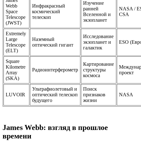
James
Изучение
Webb
Инфракрасный
ранней
NASA / E
Space
космический
Вселенной и
CSA
Telescope
телескоп
экзопланет
(JWST)
Extremely
Исследование
Large
Наземный
экзопланет и
ESO (Евр
Telescope
оптический гигант
галактик
(ELT)
Square
Картирование
Kilometre
Междуна
Радиоинтерферометр
структуры
Array
проект
космоса
(SKA)
Ультрафиолетовый и
Поиск
LUVOIR
оптический телескоп
признаков
NASA
будущего
жизни
James Webb: взгляд в прошлое
времени