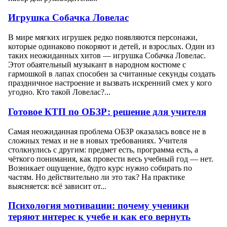
Игрушка Собачка Ловелас
В мире мягких игрушек редко появляются персонажи,
которые одинаково покоряют и детей, и взрослых. Один из
таких неожиданных хитов — игрушка Собачка Ловелас.
Этот обаятельный музыкант в народном костюме с
гармошкой в лапах способен за считанные секунды создать
праздничное настроение и вызвать искренний смех у кого
угодно. Кто такой Ловелас?...
Готовое КТП по ОБЗР: решение для учителя
Самая неожиданная проблема ОБЗР оказалась вовсе не в
сложных темах и не в новых требованиях. Учителя
столкнулись с другим: предмет есть, программа есть, а
чёткого понимания, как провести весь учебный год — нет.
Возникает ощущение, будто курс нужно собирать по
частям. Но действительно ли это так? На практике
выясняется: всё зависит от...
Психология мотивации: почему ученики
теряют интерес к учебе и как его вернуть