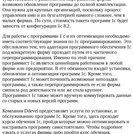
возможно обновление программы до полной комплектации.
Она нужна для крупных организаций, поскольку процесс
управления ими и их бухгалтерией намного сложнее, чем в
малых фирмах. По сути, стоимость пакета программ 1с будет
зависеть от конфигурации 1с 8.2.
Для работы с программами 1 с и их оптимизации необходимо
иметь соответствующие знания по 1с программированию. Это
обусловлено тем, что адаптация программного обеспечения 1с
под конкретную фирму проходит путем его частичного
перепрограммирования. Именно по этой причине
программист 1с является ценнейшим работником в любой
фирме или предприятии. В его обязанности входит установка,
обновление и оптимизация программ 1с. Кроме того,
программист 1с может починить возможные неполадки
программы, а также перепрограммировать ее если фирма
сменила род деятельности или же стала крупнее.
Программист 1с также может вручную коммутировать данные
со старых и новых версий программ.
Компания Dilevel предоставляет услуги по установке, и
обслуживанию программ 1с. Кроме того, здесь проходят
курсы обучения 1с, пройдя которые можно оптимизировать и
настраивать программу самостоятельно. Чтобы подробнее
узнать о услугах фирмы либо пройти курс обучения,