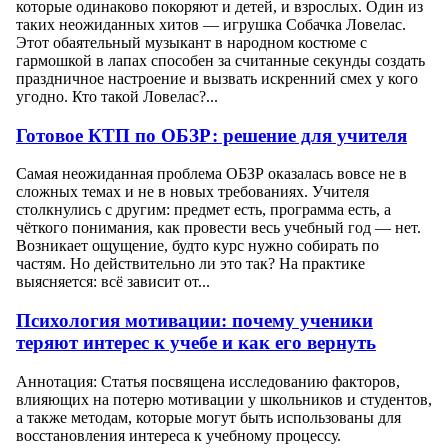
которые одинаково покоряют и детей, и взрослых. Один из
таких неожиданных хитов — игрушка Собачка Ловелас.
Этот обаятельный музыкант в народном костюме с
гармошкой в лапах способен за считанные секунды создать
праздничное настроение и вызвать искренний смех у кого
угодно. Кто такой Ловелас?...
Готовое КТП по ОБЗР: решение для учителя
Самая неожиданная проблема ОБЗР оказалась вовсе не в
сложных темах и не в новых требованиях. Учителя
столкнулись с другим: предмет есть, программа есть, а
чёткого понимания, как провести весь учебный год — нет.
Возникает ощущение, будто курс нужно собирать по
частям. Но действительно ли это так? На практике
выясняется: всё зависит от...
Психология мотивации: почему ученики
теряют интерес к учебе и как его вернуть
Аннотация: Статья посвящена исследованию факторов,
влияющих на потерю мотивации у школьников и студентов,
а также методам, которые могут быть использованы для
восстановления интереса к учебному процессу.