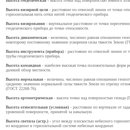
Высота геодезическая
- высота точки над поверхностью земного элл
Высота визирной цели
- расстояние по отвесной линии от точки отн
горизонтальная нить сетки нитей геодезического прибора.
Высота визирования
- вертикальное расстояние от точки пересече
геодезического прибора до точки относимости.
Высота динамическая
- величина, численно равная отношению геоп
некоторому постоянному значению ускорения силы тяжести Земли (Г
Высота инструмента (прибора)
- расстояние по отвесной линии от 
трубы геодезического прибора.
Высота командная
- наиболее высокая точка положительных форм ре
далекий обзор местности.
Высота нормальная
- величина, численно равная отношению геопот
среднему значению нормальной силы тяжести Земли по отрезку отло
(ГОСТ 22268-76).
Высота ортометрическая
- высота точки над поверхностью геоида (
Высота относительная (условная)
- расстояние по вертикали от за
уровенной поверхности, принятой за начальную.
Высота светила (астр.)
- угол между плоскостью небесного горизонт
из координат в горизонтальной системе небесных координат.