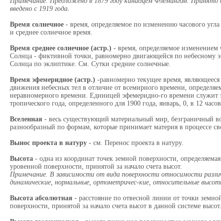
Примечание. Предложено в 1879 году канадцем Флемингом. Принято в
введено с 1919 года.
Время солнечное
- время, определяемое по изменению часового угла
и среднее солнечное время.
Время среднее солнечное (астр.)
- время, определяемое изменением 
Солнца - фиктивной точки, равномерно двигающейся по небесному э
Солнца по эклиптике. См. Сутки средние солнечные.
Время эфемеридное (астр.)
-равномерно текущее время, являющееся
движения небесных тел в отличие от всемирного времени, определя
неравномерного времени. Единицей эфемеридно-го времени служит э
тропического года, определенного для 1900 года, январь, 0, в 12 час
Вселенная
- весь существующий материальный мир, безграничный во
разнообразный по формам, которые принимает материя в процессе св
Вынос проекта в натуру
- см. Перенос проекта в натуру.
Высота
- одна из координат точек земной поверхности, определяемая
уровенной поверхности, принятой за начало счета высот.
Примечание. В зависимости от вида поверхности относимости разли
динамические, нормальные, ортометричес-кие, относительные высот
Высота абсолютная
- расстояние по отвесной линии от точки земно
поверхности, принятой за начало счета высот в данной системе высот