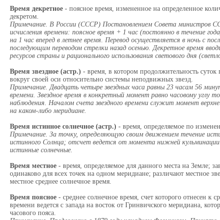
Время декретное
- поясное время, измененное на определенное коли
декретом.
Примечание. В России (СССР) Постановлением Совета министров ССС
исчисления времени: поясное время + 1 час (постоянно в течение год
на 1 час вперед в летнее время. Перевод осуществляется в ночь с пос
последующим переводом стрелки назад осенью. Декретное время ввод
ресурсов страны и рационального использования светового дня (светл
Время звездное (астр.)
- время, в котором продолжительность суток
вокруг своей оси относительно системы неподвижных звезд.
Примечание. Двадцать четыре звездных часа равны 23 часам 56 минут
времени. Звездное время в конкретный момент равно часовому углу то
наблюдения. Началом счета звездного времени служит момент верхне
на каком-либо меридиане.
Время истинное солнечное (астр.)
- время, определяемое по изменен
Примечание. За точку, определяющую своим движением течение исти
истинного Солнца; отсчет ведется от момента нижней кульминации 
истинные солнечные.
Время местное
- время, определяемое для данного места на Земле; за
одинаково для всех точек на одном меридиане; различают местное зв
местное среднее солнечное время.
Время поясное
- среднее солнечное время, счет которого отнесен к с
времени ведется с запада на восток от Гринвичского меридиана, кот
часового пояса.