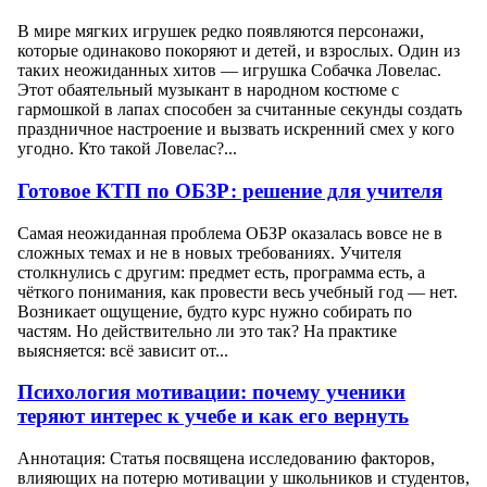
В мире мягких игрушек редко появляются персонажи,
которые одинаково покоряют и детей, и взрослых. Один из
таких неожиданных хитов — игрушка Собачка Ловелас.
Этот обаятельный музыкант в народном костюме с
гармошкой в лапах способен за считанные секунды создать
праздничное настроение и вызвать искренний смех у кого
угодно. Кто такой Ловелас?...
Готовое КТП по ОБЗР: решение для учителя
Самая неожиданная проблема ОБЗР оказалась вовсе не в
сложных темах и не в новых требованиях. Учителя
столкнулись с другим: предмет есть, программа есть, а
чёткого понимания, как провести весь учебный год — нет.
Возникает ощущение, будто курс нужно собирать по
частям. Но действительно ли это так? На практике
выясняется: всё зависит от...
Психология мотивации: почему ученики
теряют интерес к учебе и как его вернуть
Аннотация: Статья посвящена исследованию факторов,
влияющих на потерю мотивации у школьников и студентов,