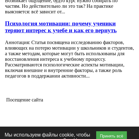
Возникает ощущение, будто курс нужно собирать по
частям. Но действительно ли это так? На практике
выясняется: всё зависит от...
Психология мотивации: почему ученики
теряют интерес к учебе и как его вернуть
Аннотация: Статья посвящена исследованию факторов,
влияющих на потерю мотивации у школьников и студентов,
а также методам, которые могут быть использованы для
восстановления интереса к учебному процессу.
Рассматриваются психологические аспекты мотивации,
включая внешние и внутренние факторы, а также роль
педагогов в поддержании активности...
Посещение сайта
Мы используем файлы cookie, чтобы
Принять всё
Главная
|
О сайте
|
Книги
|
Ваши объявления