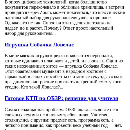
В эпоху цифровых технологий, когда большинство
документов перекочевало в облачные хранилища, а встречи
проводятся через Zoom, может показаться, что классический
настольный набор для руководителя ушел в прошлое.
Однако это не так. Спрос на эти изделия не только не
падает, но и растет. Почему? Ответ прост: настольный
набор для руководителя...
Игрушка Собачка Ловелас
В мире мягких игрушек редко появляются персонажи,
которые одинаково покоряют и детей, и взрослых. Один из
таких неожиданных хитов — игрушка Собачка Ловелас.
Этот обаятельный музыкант в народном костюме с
гармошкой в лапах способен за считанные секунды создать
праздничное настроение и вызвать искренний смех у кого
угодно. Кто такой Ловелас?...
Готовое КТП по ОБЗР: решение для учителя
Самая неожиданная проблема ОБЗР оказалась вовсе не в
сложных темах и не в новых требованиях. Учителя
столкнулись с другим: предмет есть, программа есть, а
чёткого понимания, как провести весь учебный год — нет.