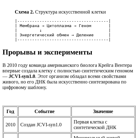
Схема 2.
Структура искусственной клетки
|-------------------------------------|

| Мембрана → Цитоплазма → Геном       |

|         ↓                           |

| Энергетический обмен → Деление      |

Прорывы и эксперименты
В 2010 году команда американского биолога Крейга Вентера
впервые создала клетку с полностью синтетическим геномом
—
JCVI-syn1.0
. Этот организм обладал всеми свойствами
живого, но его ДНК была искусственно синтезирована по
цифровому шаблону.
Год
Событие
Значение
Первая клетка с
2010
Создан JCVI-syn1.0
синтетической ДНК
Минимальный живой