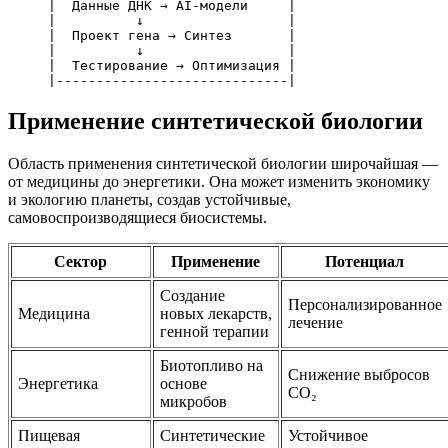
|  Данные ДНК → AI-модели     |

|          ↓                  |

|  Проект гена → Синтез       |

|          ↓                  |

|  Тестирование → Оптимизация |

Применение синтетической биологии
Область применения синтетической биологии широчайшая —
от медицины до энергетики. Она может изменить экономику
и экологию планеты, создав устойчивые,
самовоспроизводящиеся биосистемы.
Сектор
Применение
Потенциал
Создание
Персонализированное
Медицина
новых лекарств,
лечение
генной терапии
Биотопливо на
Снижение выбросов
Энергетика
основе
CO₂
микробов
Пищевая
Синтетические
Устойчивое