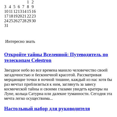
1
2
3
4
5
6
7
8
9
10
11
12
13
14
15
16
17
18
19
20
21
22
23
24
25
26
27
28
29
30
31
Интересно знать
Откройте тайны Вселенной: Путеводитель по
телескопам Celestron
Звездное небо во все времена манило человечество своей
загадочностью и бесконечной красотой. Рассматривая
мерцающие точки в ночной тишине, каждый из нас хотя бы
раз мечтал приблизиться к ним, заглянуть за завесу
космической тайны и своими глазами увидеть кратеры на
Луне, кольца Сатурна или далекие туманности. Сегодня эта
мечта легко осуществима...
Настольный набор для руководителя